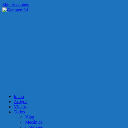
Skip to content
Garagem34
Motos, carros, tecnologia e muito mais!
Início
Artigos
Vídeos
Todos
Vlog
Mecânica
Unboxing