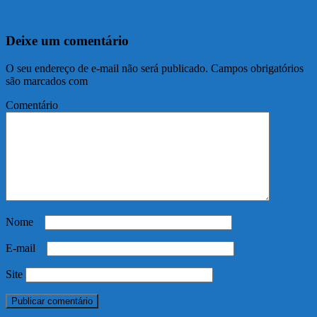
View all posts by Maclei Tozzato →
Deixe um comentário
O seu endereço de e-mail não será publicado.
Campos obrigatórios
são marcados com
*
Comentário
*
Nome
*
E-mail
*
Site