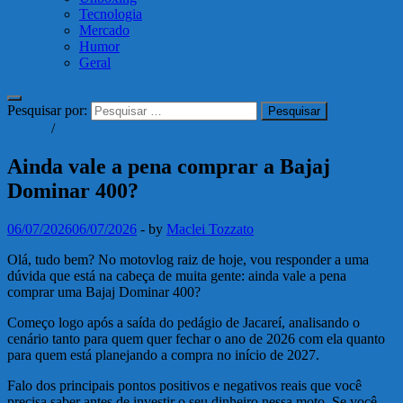
Tecnologia
Mercado
Humor
Geral
Pesquisar por:
Vídeos
/
Vlog
Ainda vale a pena comprar a Bajaj
Dominar 400?
06/07/2026
06/07/2026
-
by
Maclei Tozzato
Olá, tudo bem? No motovlog raiz de hoje, vou responder a uma
dúvida que está na cabeça de muita gente: ainda vale a pena
comprar uma Bajaj Dominar 400?
Começo logo após a saída do pedágio de Jacareí, analisando o
cenário tanto para quem quer fechar o ano de 2026 com ela quanto
para quem está planejando a compra no início de 2027.
Falo dos principais pontos positivos e negativos reais que você
precisa saber antes de investir o seu dinheiro nessa moto. Se você