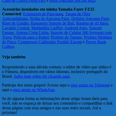
Capa de Chuva Delta Flex
e
Bota Quéchua NH100 MID
.
Acessórios instalados em minha Yamaha Fazer FZ25
Connected
:
Extensores de Para-lama
,
Tampa de Óleo
Antivandalismo
,
Bolha da Atacama Parts
,
Defletor Atacama Parts
,
Riser de Guidão
,
Bagageiro Suporte de Baú
,
Bauleto de 45 litros
,
Cavalete Central
,
Multimídia CarPlay Android Auto
,
Suporte
Fanaue
,
Antena Corta Linha
,
Suporte de Celular 360 Joyroom com
Trava
,
Película para o Painel
,
Protetor de Tanque
,
Protetor Moldura
de Placa
,
Compressor Calibrador Portátil Xiaomi
e
Power Bank
Coibeu
.
Veja também
Respondendo a uma dúvida comum: o editor de vídeo que utilizo é
o Filmora, disponíveis em vários idiomas, inclusive português do
Brasil.
Saiba mais sobre ele clicando aqui
.
Participe dos meus grupos! Acesse aqui o
meu grupo no Telegram
e
aqui o
meu grupo no WhatsApp
.
Se de alguma forma as informações desse artigo foram úteis para
você, não se esqueça de deixar seu comentário e compartilhar o link
dessa página com seus amigos e nas suas redes sociais. Até a
próximo!