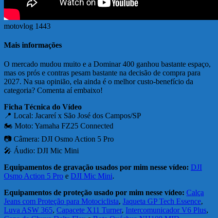
motovlog 1443
Mais informações
O mercado mudou muito e a Dominar 400 ganhou bastante espaço,
mas os prós e contras pesam bastante na decisão de compra para
2027. Na sua opinião, ela ainda é o melhor custo-benefício da
categoria? Comenta aí embaixo!
Ficha Técnica do Vídeo
📍 Local: Jacareí x São José dos Campos/SP
🏍️ Moto: Yamaha FZ25 Connected
📷 Câmera: DJI Osmo Action 5 Pro
🎤 Áudio: DJI Mic Mini
Equipamentos de gravação usados por mim nesse vídeo:
DJI
Osmo Action 5 Pro
e
DJI Mic Mini
.
Equipamentos de proteção usado por mim nesse vídeo:
Calça
Jeans com Proteção para Motociclista
,
Jaqueta GP Tech Essence
,
Luva ASW 365
,
Capacete X11 Turner
,
Intercomunicador V6 Plus
,