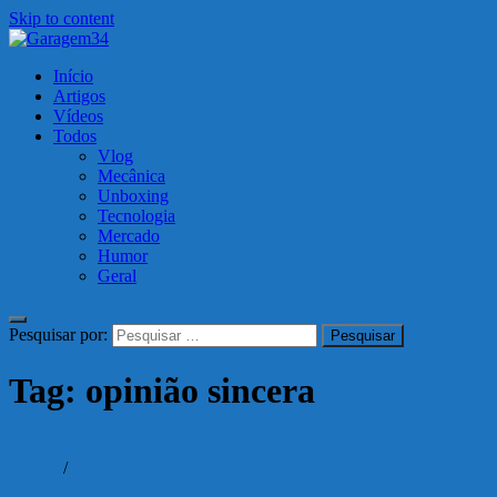
Skip to content
Garagem34
Início
Motos, carros, tecnologia e muito mais!
Artigos
Vídeos
Todos
Vlog
Mecânica
Unboxing
Tecnologia
Mercado
Humor
Geral
Pesquisar por:
Tag:
opinião sincera
Vídeos
/
Vlog