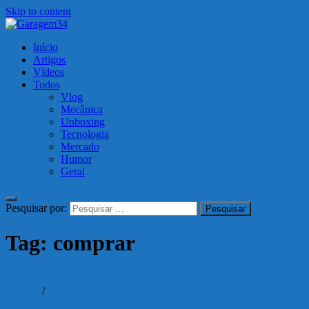
Skip to content
Garagem34
Início
Motos, carros, tecnologia e muito mais!
Artigos
Vídeos
Todos
Vlog
Mecânica
Unboxing
Tecnologia
Mercado
Humor
Geral
Pesquisar por:
Tag:
comprar
Viagem
/
Vídeos