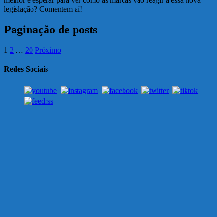
melhor é esperar para ver como as marcas vão reagir a essa nova
legislação? Comentem aí!
Paginação de posts
1
2
…
20
Próximo
Redes Sociais