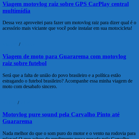
Viagem motovlog raiz sobre GPS CarPlay central
multimídia
Dessa vez aproveitei para fazer um motovlog raiz para dizer qual é o
acessório mais viciante que você pode instalar em sua motocicleta!
Viagem
/
Vídeos
Viagem de moto para Guararema com motovlog
raiz sobre futebol
Será que a falta de união do povo brasileiro e a política estão
estragando o futebol brasileiro? Acompanhe essa minha viagem de
moto com desabafo sincero.
Vídeos
/
Vlog
Motovlog pure sound pela Carvalho Pinto até
Guararema
Nada melhor do que o som puro do motor e o vento na rodovia para
relaxar! O que achou do rendimento nessa puxada pela Carvalho