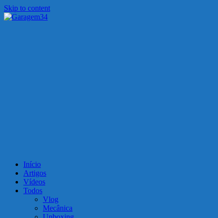
Skip to content
Garagem34
Motos, carros, tecnologia e muito mais!
Início
Artigos
Vídeos
Todos
Vlog
Mecânica
Unboxing