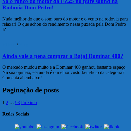
Só o ronco do motor da FZ25 no pure sound na
Rodovia Dom Pedro!
Nada melhor do que o som puro do motor e o vento na rodovia para
relaxar! O que achou do rendimento nessa puxada pela Dom Pedro
I?
Vídeos
/
Vlog
Ainda vale a pena comprar a Bajaj Dominar 400?
O mercado mudou muito e a Dominar 400 ganhou bastante espaço.
Na sua opinião, ela ainda é o melhor custo-benefício da categoria?
Comenta aí embaixo!
Paginação de posts
1
2
…
93
Próximo
Redes Sociais