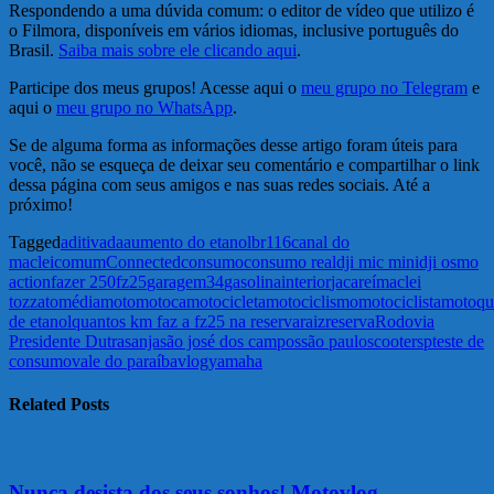
Respondendo a uma dúvida comum: o editor de vídeo que utilizo é
o Filmora, disponíveis em vários idiomas, inclusive português do
Brasil.
Saiba mais sobre ele clicando aqui
.
Participe dos meus grupos! Acesse aqui o
meu grupo no Telegram
e
aqui o
meu grupo no WhatsApp
.
Se de alguma forma as informações desse artigo foram úteis para
você, não se esqueça de deixar seu comentário e compartilhar o link
dessa página com seus amigos e nas suas redes sociais. Até a
próximo!
Tagged
aditivada
aumento do etanol
br116
canal do
maclei
comum
Connected
consumo
consumo real
dji mic mini
dji osmo
action
fazer 250
fz25
garagem34
gasolina
interior
jacareí
maclei
tozzato
média
moto
motoca
motocicleta
motociclismo
motociclista
motoqu
de etanol
quantos km faz a fz25 na reserva
raiz
reserva
Rodovia
Presidente Dutra
sanja
são josé dos campos
são paulo
scooter
sp
teste de
consumo
vale do paraíba
vlog
yamaha
Related Posts
Nunca desista dos seus sonhos! Motovlog