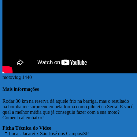
motovlog 1440
Mais informações
Rodar 30 km na reserva dá aquele frio na barriga, mas o resultado
na bomba me surpreendeu pela forma como pilotei na Serra! E você,
qual a melhor média que já conseguiu fazer com a sua moto?
Comenta aí embaixo!
Ficha Técnica do Vídeo
📍 Local: Jacareí x São José dos Campos/SP