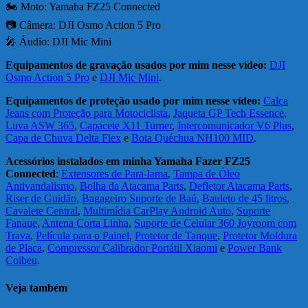
🏍️ Moto: Yamaha FZ25 Connected
📷 Câmera: DJI Osmo Action 5 Pro
🎤 Áudio: DJI Mic Mini
Equipamentos de gravação usados por mim nesse vídeo:
DJI
Osmo Action 5 Pro
e
DJI Mic Mini
.
Equipamentos de proteção usado por mim nesse vídeo:
Calça
Jeans com Proteção para Motociclista
,
Jaqueta GP Tech Essence
,
Luva ASW 365
,
Capacete X11 Turner
,
Intercomunicador V6 Plus
,
Capa de Chuva Delta Flex
e
Bota Quéchua NH100 MID
.
Acessórios instalados em minha Yamaha Fazer FZ25
Connected
:
Extensores de Para-lama
,
Tampa de Óleo
Antivandalismo
,
Bolha da Atacama Parts
,
Defletor Atacama Parts
,
Riser de Guidão
,
Bagageiro Suporte de Baú
,
Bauleto de 45 litros
,
Cavalete Central
,
Multimídia CarPlay Android Auto
,
Suporte
Fanaue
,
Antena Corta Linha
,
Suporte de Celular 360 Joyroom com
Trava
,
Película para o Painel
,
Protetor de Tanque
,
Protetor Moldura
de Placa
,
Compressor Calibrador Portátil Xiaomi
e
Power Bank
Coibeu
.
Veja também