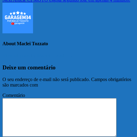
About Maclei Tozzato
View all posts by Maclei Tozzato →
Deixe um comentário
O seu endereço de e-mail não será publicado.
Campos obrigatórios
são marcados com
*
Comentário
*