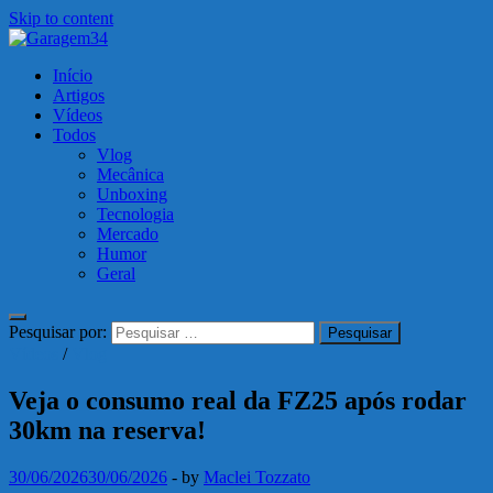
Skip to content
Garagem34
Início
Motos, carros, tecnologia e muito mais!
Artigos
Vídeos
Todos
Vlog
Mecânica
Unboxing
Tecnologia
Mercado
Humor
Geral
Pesquisar por:
Vídeos
/
Vlog
Veja o consumo real da FZ25 após rodar
30km na reserva!
30/06/2026
30/06/2026
-
by
Maclei Tozzato