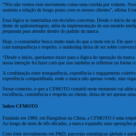
“Nós não vemos esse movimento como uma corrida por volume. Nosso fo
sustenta a relação de longo prazo com os nossos clientes”, afirma
Essa lógica se materializa em decisões concretas. Desde o início da ope
limite de quilometragem, além da implementação de um modelo intelig
preparada para atender dentro do padrão da marca.
Hoje, o consumidor busca muito mais do que a moto em si. Ele quer c
com transparência e respeito, o marketing deixa de ser sobre convenci
“Desde o início, queríamos trazer para a lógica de operação da marca
nossa intenção foi fazer com que isso também se refletisse na forma c
A combinação entre transparência, experiência e engajamento coleti
experiência compartilhada, onde a marca não apenas vende, mas orga
Nesse contexto, o que a CFMOTO constrói neste momento vai além da 
excelência, consistência e respeito ao cliente, deixa de ser apenas um
Sobre CFMOTO
Fundada em 1989, em Hangzhou na China, a CFMOTO é uma empresa gl
Ao longo de mais de três décadas, a marca expandiu suas operações p
Com forte investimento em P&D, parcerias estratégicas globais e pa