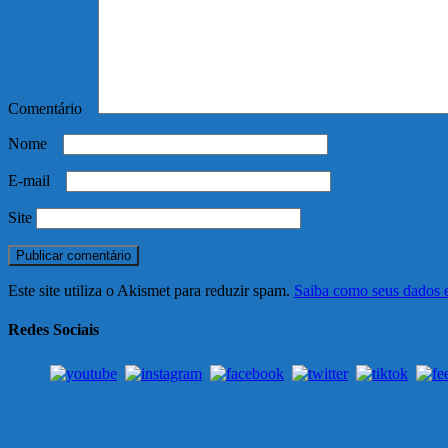
Comentário
*
Nome
*
E-mail
*
Site
Este site utiliza o Akismet para reduzir spam.
Saiba como seus dados 
Redes Sociais