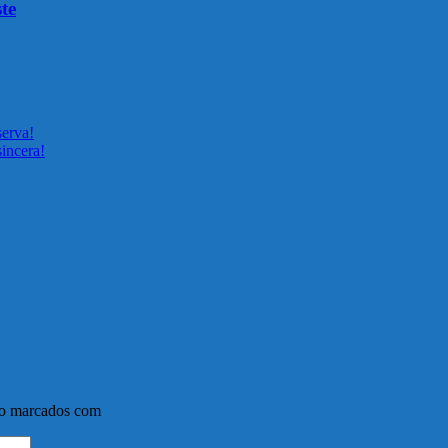
te
serva!
incera!
ão marcados com
*