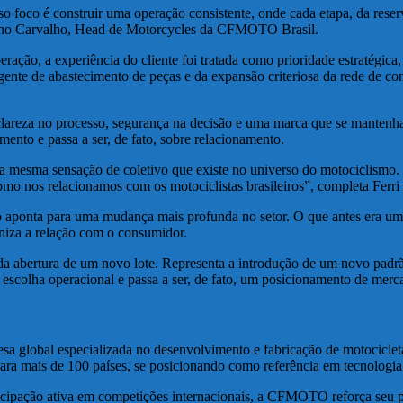
co é construir uma operação consistente, onde cada etapa, da reserva
 Urano Carvalho, Head de Motorcycles da CFMOTO Brasil.
ração, a experiência do cliente foi tratada como prioridade estratégica, 
ente de abastecimento de peças e da expansão criteriosa da rede de con
lareza no processo, segurança na decisão e uma marca que se mantenha
mento e passa a ser, de fato, sobre relacionamento.
 a mesma sensação de coletivo que existe no universo do motociclismo. 
omo nos relacionamos com os motociclistas brasileiros”, completa Ferri
vo aponta para uma mudança mais profunda no setor. O que antes era u
niza a relação com o consumidor.
abertura de um novo lote. Representa a introdução de um novo padrão 
a escolha operacional e passa a ser, de fato, um posicionamento de merc
obal especializada no desenvolvimento e fabricação de motocicletas
ara mais de 100 países, se posicionando como referência em tecnologia
rticipação ativa em competições internacionais, a CFMOTO reforça seu