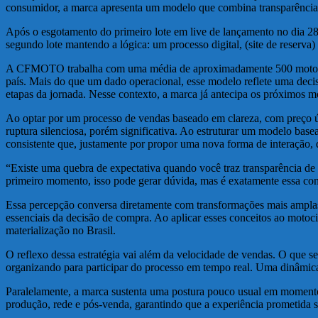
consumidor, a marca apresenta um modelo que combina transparência,
Após o esgotamento do primeiro lote em live de lançamento no dia 2
segundo lote mantendo a lógica: um processo digital, (site de reserv
A CFMOTO trabalha com uma média de aproximadamente 500 motocicleta
país. Mais do que um dado operacional, esse modelo reflete uma decisã
etapas da jornada. Nesse contexto, a marca já antecipa os próximos mov
Ao optar por um processo de vendas baseado em clareza, com preço ún
ruptura silenciosa, porém significativa. Ao estruturar um modelo bas
consistente que, justamente por propor uma nova forma de interação, 
“Existe uma quebra de expectativa quando você traz transparência de
primeiro momento, isso pode gerar dúvida, mas é exatamente essa co
Essa percepção conversa diretamente com transformações mais amplas 
essenciais da decisão de compra. Ao aplicar esses conceitos ao mo
materialização no Brasil.
O reflexo dessa estratégia vai além da velocidade de vendas. O que 
organizando para participar do processo em tempo real. Uma dinâmica
Paralelamente, a marca sustenta uma postura pouco usual em momentos 
produção, rede e pós-venda, garantindo que a experiência prometida s