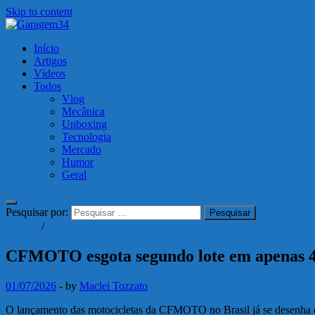
Skip to content
Garagem34
Início
Motos, carros, tecnologia e muito mais!
Artigos
Vídeos
Todos
Vlog
Mecânica
Unboxing
Tecnologia
Mercado
Humor
Geral
Pesquisar por:
Artigos
/
Mercado
CFMOTO esgota segundo lote em apenas 4
01/07/2026
-
by
Maclei Tozzato
O lançamento das motocicletas da CFMOTO no Brasil já se desenha 