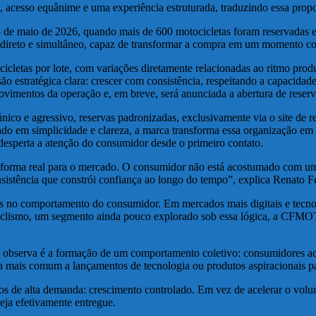
 acesso equânime e uma experiência estruturada, traduzindo essa pro
8 de maio de 2026, quando mais de 600 motocicletas foram reservadas 
a) direto e simultâneo, capaz de transformar a compra em um momento co
s por lote, com variações diretamente relacionadas ao ritmo produtiv
o estratégica clara: crescer com consistência, respeitando a capacidade
imentos da operação e, em breve, será anunciada a abertura de reservas 
ico e agressivo, reservas padronizadas, exclusivamente via o site de 
eado em simplicidade e clareza, a marca transforma essa organização em 
desperta a atenção do consumidor desde o primeiro contato.
 forma real para o mercado. O consumidor não está acostumado com um 
nsistência que constrói confiança ao longo do tempo”, explica Renato
no comportamento do consumidor. Em mercados mais digitais e tecnológi
tociclismo, um segmento ainda pouco explorado sob essa lógica, a CFM
se observa é a formação de um comportamento coletivo: consumidores a
 mais comum a lançamentos de tecnologia ou produtos aspiracionais pass
de alta demanda: crescimento controlado. Em vez de acelerar o volume 
eja efetivamente entregue.