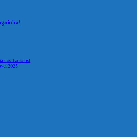
agoinha!
a dos Tamoios!
óvel 2025