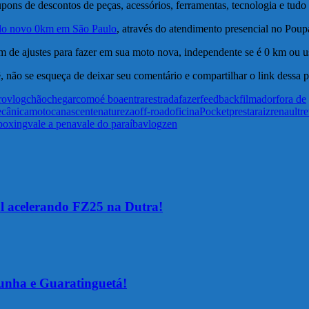
pons de descontos de peças, acessórios, ferramentas, tecnologia e tudo
ulo novo 0km em São Paulo
, através do atendimento presencial no Pou
 de ajustes para fazer em sua moto nova, independente se é 0 km ou u
, não se esqueça de deixar seu comentário e compartilhar o link dessa 
rovlog
chão
chegar
como
é boa
entrar
estrada
fazer
feedback
filmador
fora de
cânica
motoca
nascente
natureza
off-road
oficina
Pocket
presta
raiz
renault
r
boxing
vale a pena
vale do paraíba
vlog
zen
al acelerando FZ25 na Dutra!
unha e Guaratinguetá!