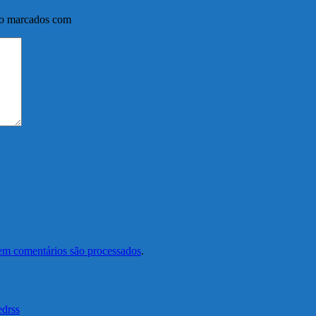
ão marcados com
*
em comentários são processados
.