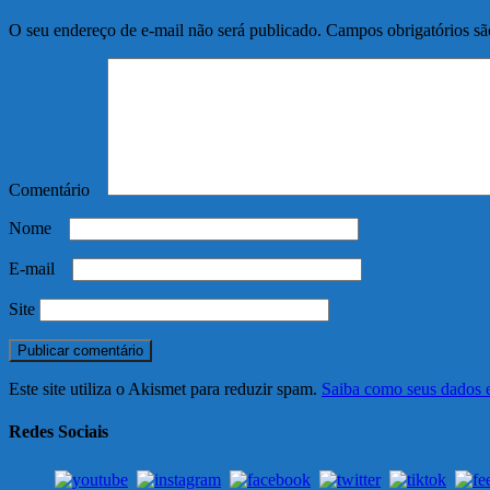
O seu endereço de e-mail não será publicado.
Campos obrigatórios s
Comentário
*
Nome
*
E-mail
*
Site
Este site utiliza o Akismet para reduzir spam.
Saiba como seus dados 
Redes Sociais