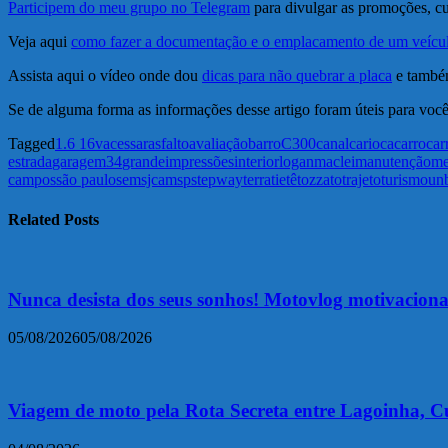
Participem do meu grupo no Telegram
para divulgar as promoções, cu
Veja aqui
como fazer a documentação e o emplacamento de um veíc
Assista aqui o vídeo onde dou
dicas para não quebrar a placa
e também
Se de alguma forma as informações desse artigo foram úteis para você
Tagged
1.6 16v
acessar
asfalto
avaliação
barro
C300
canal
carioca
carro
car
estrada
garagem34
grande
impressões
interior
logan
maclei
manutenção
me
campos
são paulo
sem
sjcam
sp
stepway
terra
tietê
tozzato
trajeto
turismo
un
Related Posts
Nunca desista dos seus sonhos! Motovlog motivacion
05/08/2026
05/08/2026
Viagem de moto pela Rota Secreta entre Lagoinha, C