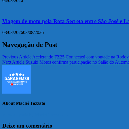
04/08/2026
Viagem de moto pela Rota Secreta entre São José e L
03/08/2026
03/08/2026
Navegação de Post
Previous Article
Acelerando FZ25 Connected com vontade na Rodovi
Next Article
Suzuki Motos confirma participação no Salão do Autom
About Maclei Tozzato
View all posts by Maclei Tozzato →
Deixe um comentário