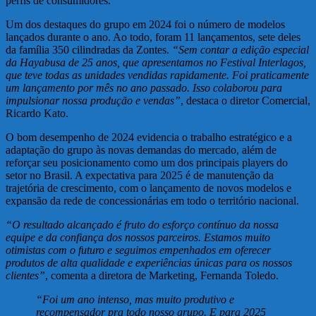
perfis de consumidores.
Um dos destaques do grupo em 2024 foi o número de modelos
lançados durante o ano. Ao todo, foram 11 lançamentos, sete deles
da família 350 cilindradas da Zontes.
“Sem contar a edição especial
da Hayabusa de 25 anos, que apresentamos no Festival Interlagos,
que teve todas as unidades vendidas rapidamente. Foi praticamente
um lançamento por mês no ano passado. Isso colaborou para
impulsionar nossa produção e vendas”
, destaca o diretor Comercial,
Ricardo Kato.
O bom desempenho de 2024 evidencia o trabalho estratégico e a
adaptação do grupo às novas demandas do mercado, além de
reforçar seu posicionamento como um dos principais players do
setor no Brasil. A expectativa para 2025 é de manutenção da
trajetória de crescimento, com o lançamento de novos modelos e
expansão da rede de concessionárias em todo o território nacional.
“O resultado alcançado é fruto do esforço contínuo da nossa
equipe e da confiança dos nossos parceiros. Estamos muito
otimistas com o futuro e seguimos empenhados em oferecer
produtos de alta qualidade e experiências únicas para os nossos
clientes”
, comenta a diretora de Marketing, Fernanda Toledo.
“Foi um ano intenso, mas muito produtivo e
recompensador pra todo nosso grupo. E para 2025