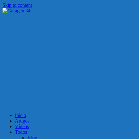
Skip to content
Garagem34
Motos, carros, tecnologia e muito mais!
Início
Artigos
Vídeos
Todos
Vlog