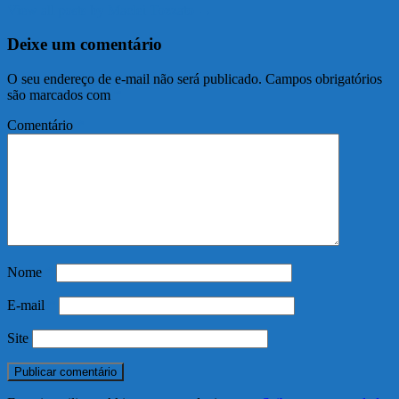
View all posts by Maclei Tozzato →
Deixe um comentário
O seu endereço de e-mail não será publicado.
Campos obrigatórios
são marcados com
*
Comentário
*
Nome
*
E-mail
*
Site