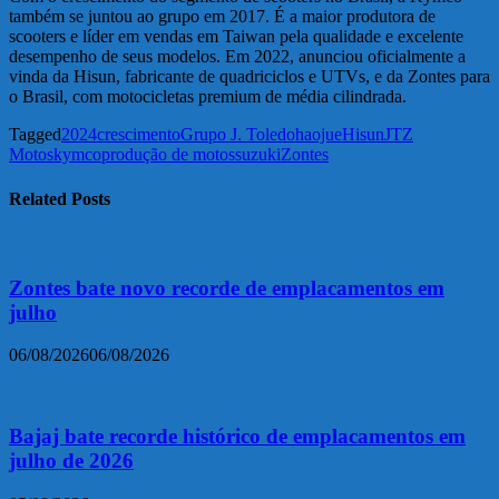
também se juntou ao grupo em 2017. É a maior produtora de
scooters e líder em vendas em Taiwan pela qualidade e excelente
desempenho de seus modelos. Em 2022, anunciou oficialmente a
vinda da Hisun, fabricante de quadriciclos e UTVs, e da Zontes para
o Brasil, com motocicletas premium de média cilindrada.
Tagged
2024
crescimento
Grupo J. Toledo
haojue
Hisun
JTZ
Motos
kymco
produção de motos
suzuki
Zontes
Related Posts
Zontes bate novo recorde de emplacamentos em
julho
06/08/2026
06/08/2026
Bajaj bate recorde histórico de emplacamentos em
julho de 2026