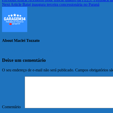
Next Article
Bajaj inaugura terceira concessionária no Paraná
About Maclei Tozzato
View all posts by Maclei Tozzato →
Deixe um comentário
O seu endereço de e-mail não será publicado.
Campos obrigatórios s
Comentário
*