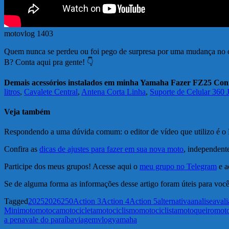
motovlog 1403
Quem nunca se perdeu ou foi pego de surpresa por uma mudança no ca
B? Conta aqui pra gente! 👇
Demais acessórios instalados em minha Yamaha Fazer FZ25 Con
litros
,
Cavalete Central
,
Antena Corta Linha
,
Suporte de Celular 360
Veja também
Respondendo a uma dúvida comum: o editor de vídeo que utilizo é o F
Confira as
dicas de ajustes para fazer em sua nova moto
, independent
Participe dos meus grupos! Acesse aqui o
meu grupo no Telegram
e a
Se de alguma forma as informações desse artigo foram úteis para você
Tagged
2025
2026
250
Action 3
Action 4
Action 5
alternativa
analise
aval
Mini
moto
motoca
motocicleta
motociclismo
motociclista
motoqueiro
mot
a pena
vale do paraíba
viagem
vlog
yamaha