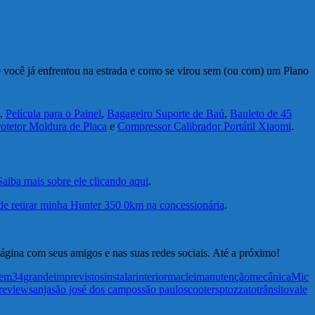
 você já enfrentou na estrada e como se virou sem (ou com) um Plano
,
Película para o Painel
,
Bagageiro Suporte de Baú
,
Bauleto de 45
rotetor Moldura de Placa
e
Compressor Calibrador Portátil Xiaomi
.
Saiba mais sobre ele clicando aqui
.
e retirar minha Hunter 350 0km na concessionária
.
página com seus amigos e nas suas redes sociais. Até a próximo!
gem34
grande
imprevistos
instalar
interior
maclei
manutenção
mecânica
Mic
review
sanja
são josé dos campos
são paulo
scooter
sp
tozzato
trânsito
vale