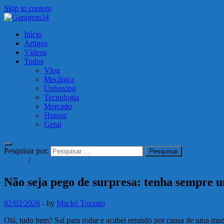
Skip to content
Garagem34
Início
Motos, carros, tecnologia e muito mais!
Artigos
Vídeos
Todos
Vlog
Mecânica
Unboxing
Tecnologia
Mercado
Humor
Geral
Pesquisar por:
Vídeos
/
Vlog
Não seja pego de surpresa: tenha sempre 
02/02/2026
-
by
Maclei Tozzato
Olá, tudo bem? Saí para rodar e acabei errando por causa de uma mud