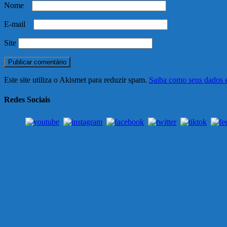
Nome
*
E-mail
*
Site
Este site utiliza o Akismet para reduzir spam.
Saiba como seus dados 
Redes Sociais