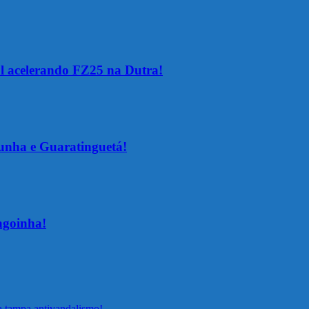
al acelerando FZ25 na Dutra!
unha e Guaratinguetá!
agoinha!
a tampa antivandalismo!