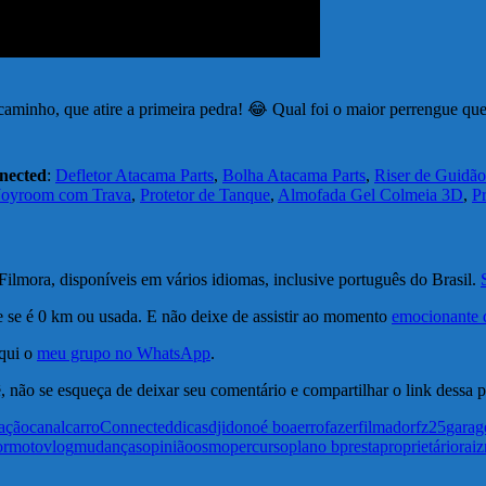
minho, que atire a primeira pedra! 😂 Qual foi o maior perrengue que
nected
:
Defletor Atacama Parts
,
Bolha Atacama Parts
,
Riser de Guidão
 Joyroom com Trava
,
Protetor de Tanque
,
Almofada Gel Colmeia 3D
,
P
ilmora, disponíveis em vários idiomas, inclusive português do Brasil.
e se é 0 km ou usada. E não deixe de assistir ao momento
emocionante d
qui o
meu grupo no WhatsApp
.
, não se esqueça de deixar seu comentário e compartilhar o link dessa 
iação
canal
carro
Connected
dicas
dji
dono
é boa
erro
fazer
filmador
fz25
gara
or
motovlog
mudanças
opinião
osmo
percurso
plano b
presta
proprietário
raiz