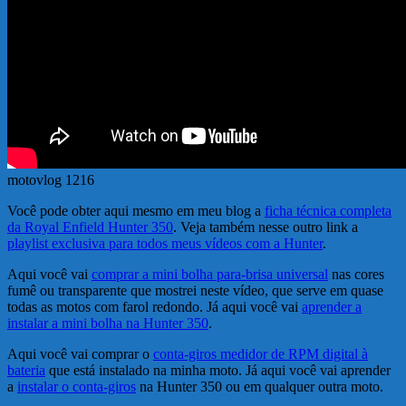
motovlog 1216
Você pode obter aqui mesmo em meu blog a
ficha técnica completa
da Royal Enfield Hunter 350
. Veja também nesse outro link a
playlist exclusiva para todos meus vídeos com a Hunter
.
Aqui você vai
comprar a mini bolha para-brisa universal
nas cores
fumê ou transparente que mostrei neste vídeo, que serve em quase
todas as motos com farol redondo. Já aqui você vai
aprender a
instalar a mini bolha na Hunter 350
.
Aqui você vai comprar o
conta-giros medidor de RPM digital à
bateria
que está instalado na minha moto. Já aqui você vai aprender
a
instalar o conta-giros
na Hunter 350 ou em qualquer outra moto.