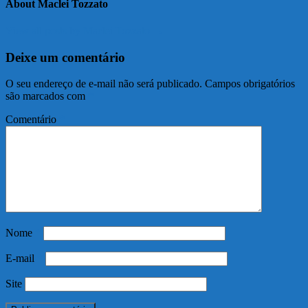
About Maclei Tozzato
View all posts by Maclei Tozzato →
Deixe um comentário
O seu endereço de e-mail não será publicado.
Campos obrigatórios
são marcados com
*
Comentário
*
Nome
*
E-mail
*
Site