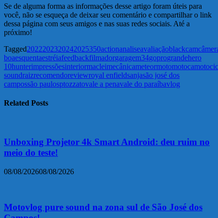
Se de alguma forma as informações desse artigo foram úteis para
você, não se esqueça de deixar seu comentário e compartilhar o link
dessa página com seus amigos e nas suas redes sociais. Até a
próximo!
Tagged
2022
2023
2024
2025
350
action
analise
avaliação
black
cam
câmer
boa
esquenta
estréia
feedback
filmador
garagem34
gopro
grande
hero
10
hunter
impressões
interior
maclei
mecânica
meteor
moto
motoca
motocic
sound
raiz
recomendo
review
royal enfield
sanja
são josé dos
campos
são paulo
sp
tozzato
vale a pena
vale do paraíba
vlog
Related Posts
Unboxing Projetor 4k Smart Android: deu ruim no
meio do teste!
08/08/2026
08/08/2026
Motovlog pure sound na zona sul de São José dos
Campos!