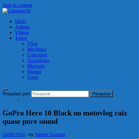
Skip to content
Garagem34
Início
Motos, carros, tecnologia e muito mais!
Artigos
Vídeos
Todos
Vlog
Mecânica
Unboxing
Tecnologia
Mercado
Humor
Geral
Pesquisar por:
Vídeos
/
Vlog
GoPro Hero 10 Black no motovlog raiz
quase pure sound
24/09/2024
-
by
Maclei Tozzato