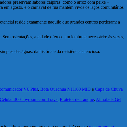
radores preservam sabores caipiras, como o arroz com peixe –
eira em agosto, e o carnaval de rua mantêm vivos os laços comunitários
potencial reside exatamente naquilo que grandes centros perderam: a
a. Sem ostentações, a cidade oferece um lembrete necessário: às vezes,
ples das águas, da história e da resistência silenciosa.
rcomunicador V6 Plus
,
Bota Quéchua NH100 MID
e
Capa de Chuva
 Celular 360 Joyroom com Trava
,
Protetor de Tanque
,
Almofada Gel
elacionado ao que sempre posto por aqui. Acesse o
meu grupo no