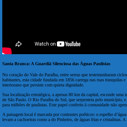
Santa Branca: A Guardiã Silenciosa das Águas Paulistas
No coração do Vale do Paraíba, entre serras que testemunharam ciclo
habitantes, esta cidade fundada em 1856 carrega nas ruas tranquilas 
interiorano que persiste com quieta dignidade.
Sua localização estratégica, a apenas 80 km da capital, esconde uma
de São Paulo. O Rio Paraíba do Sul, que serpenteia pelo município, e 
para milhões de paulistas. Este papel conferiu à comunidade não ape
A paisagem local é marcada por contrastes poéticos: o espelho d’água 
levam a cachoeiras como a do Pinheiro, de águas frias e cristalinas. 