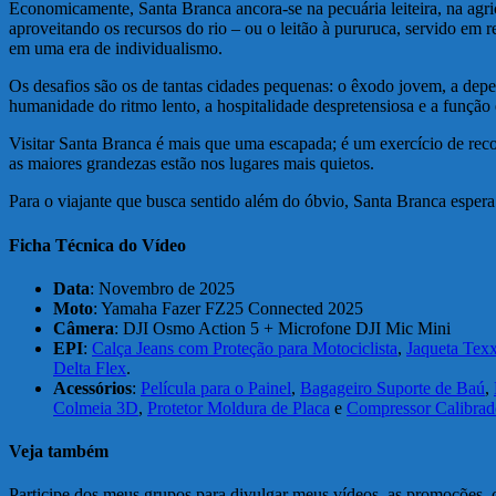
Economicamente, Santa Branca ancora-se na pecuária leiteira, na agri
aproveitando os recursos do rio – ou o leitão à pururuca, servido em 
em uma era de individualismo.
Os desafios são os de tantas cidades pequenas: o êxodo jovem, a depen
humanidade do ritmo lento, a hospitalidade despretensiosa e a função 
Visitar Santa Branca é mais que uma escapada; é um exercício de recon
as maiores grandezas estão nos lugares mais quietos.
Para o viajante que busca sentido além do óbvio, Santa Branca espera 
Ficha Técnica do Vídeo
Data
: Novembro de 2025
Moto
: Yamaha Fazer FZ25 Connected 2025
Câmera
: DJI Osmo Action 5 + Microfone DJI Mic Mini
EPI
:
Calça Jeans com Proteção para Motociclista
,
Jaqueta Tex
Delta Flex
.
Acessórios
:
Película para o Painel
,
Bagageiro Suporte de Baú
,
Colmeia 3D
,
Protetor Moldura de Placa
e
Compressor Calibrado
Veja também
Participe dos meus grupos para divulgar meus vídeos, as promoções, c