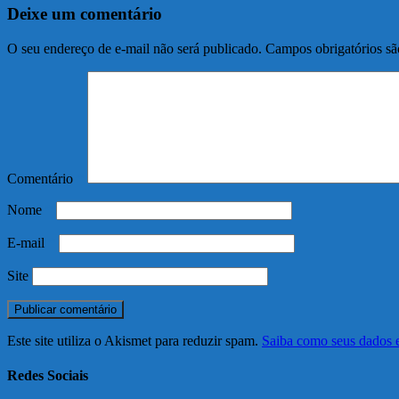
Deixe um comentário
O seu endereço de e-mail não será publicado.
Campos obrigatórios s
Comentário
*
Nome
*
E-mail
*
Site
Este site utiliza o Akismet para reduzir spam.
Saiba como seus dados 
Redes Sociais