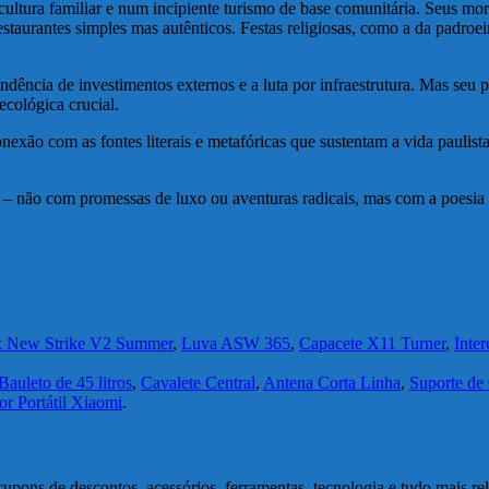
cultura familiar e num incipiente turismo de base comunitária. Seus mo
restaurantes simples mas autênticos. Festas religiosas, como a da padro
dência de investimentos externos e a luta por infraestrutura. Mas seu 
ecológica crucial.
exão com as fontes literais e metafóricas que sustentam a vida paulist
– não com promessas de luxo ou aventuras radicais, mas com a poesia sim
x New Strike V2 Summer
,
Luva ASW 365
,
Capacete X11 Turner
,
Inte
Bauleto de 45 litros
,
Cavalete Central
,
Antena Corta Linha
,
Suporte de
r Portátil Xiaomi
.
upons de descontos, acessórios, ferramentas, tecnologia e tudo mais r