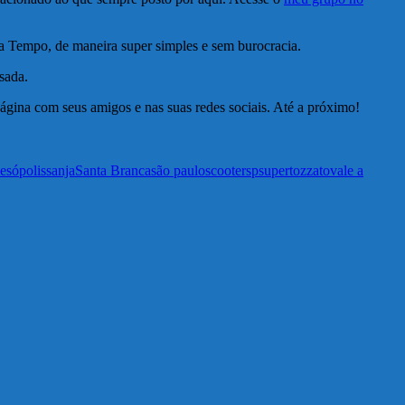
pa Tempo, de maneira super simples e sem burocracia.
sada.
página com seus amigos e nas suas redes sociais. Até a próximo!
esópolis
sanja
Santa Branca
são paulo
scooter
sp
super
tozzato
vale a