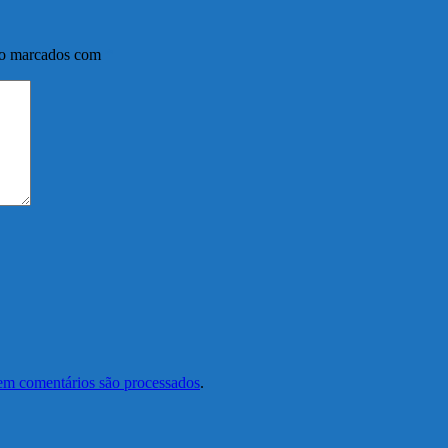
ão marcados com
*
em comentários são processados
.