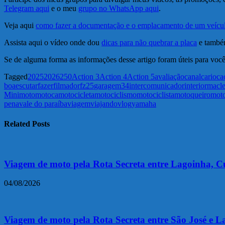
Telegram aqui
e o meu
grupo no WhatsApp aqui
.
Veja aqui
como fazer a documentação e o emplacamento de um veíc
Assista aqui o vídeo onde dou
dicas para não quebrar a placa
e também
Se de alguma forma as informações desse artigo foram úteis para você
Tagged
2025
2026
250
Action 3
Action 4
Action 5
avaliação
canal
carioca
boa
escutar
fazer
filmador
fz25
garagem34
intercomunicador
interior
macle
Mini
moto
motoca
motocicleta
motociclismo
motociclista
motoqueiro
mot
pena
vale do paraíba
viagem
viajando
vlog
yamaha
Related Posts
Viagem de moto pela Rota Secreta entre Lagoinha, C
04/08/2026
Viagem de moto pela Rota Secreta entre São José e L