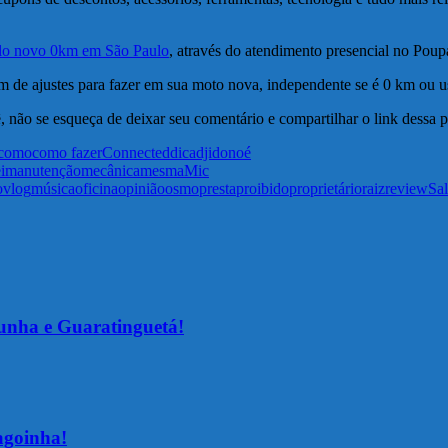
ulo novo 0km em São Paulo
, através do atendimento presencial no Pou
 de ajustes para fazer em sua moto nova, independente se é 0 km ou u
, não se esqueça de deixar seu comentário e compartilhar o link dessa 
como
como fazer
Connected
dica
dji
dono
é
i
manutenção
mecânica
mesma
Mic
ovlog
música
oficina
opinião
osmo
presta
proibido
proprietário
raiz
review
Sal
unha e Guaratinguetá!
agoinha!