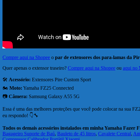
Compre aqui na Shopee
o
par de extensores dos para-lamas da P
Quer apenas o extensor traseiro?
Compre aqui na Shopee
ou
aqui no
🛠️
Acessório:
Extensores Pire Custom Sport
🏍️
Moto:
Yamaha FZ25 Connected
📷
Câmera:
Samsung Galaxy A55 5G
Essa é uma das melhores proteções que você pode colocar na sua FZ2
eu respondo! 👇🔧
Todos os demais acessórios instalados em minha Yamaha Fazer
Bagageiro Suporte de Baú
,
Bauleto de 45 litros
,
Cavalete Central
,
Ant
Compressor Calibrador Portátil Xiaomi
.