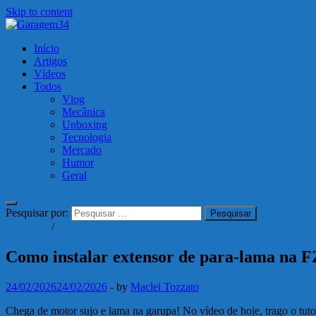
Skip to content
Garagem34
Início
Motos, carros, tecnologia e muito mais!
Artigos
Vídeos
Todos
Vlog
Mecânica
Unboxing
Tecnologia
Mercado
Humor
Geral
Pesquisar por:
Mecânica
/
Vídeos
Como instalar extensor de para-lama na FZ
24/02/2026
24/02/2026
-
by
Maclei Tozzato
Chega de motor sujo e lama na garupa! No vídeo de hoje, trago o tuto