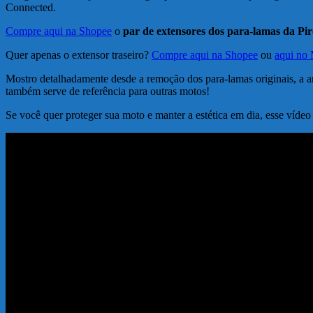
Connected.
Compre aqui na Shopee
o
par de extensores dos para-lamas da P
Quer apenas o extensor traseiro?
Compre aqui na Shopee
ou
aqui no
Mostro detalhadamente desde a remoção dos para-lamas originais, a aná
também serve de referência para outras motos!
Se você quer proteger sua moto e manter a estética em dia, esse vídeo 