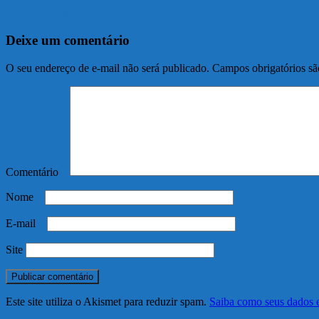
View all posts by Maclei Tozzato →
Deixe um comentário
O seu endereço de e-mail não será publicado.
Campos obrigatórios s
Comentário
*
Nome
*
E-mail
*
Site
Este site utiliza o Akismet para reduzir spam.
Saiba como seus dados 