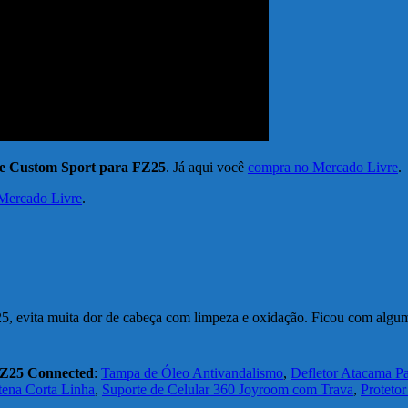
ire Custom Sport para FZ25
. Já aqui você
compra no Mercado Livre
.
 Mercado Livre
.
5, evita muita dor de cabeça com limpeza e oxidação. Ficou com algu
 FZ25 Connected
:
Tampa de Óleo Antivandalismo
,
Defletor Atacama Pa
ena Corta Linha
,
Suporte de Celular 360 Joyroom com Trava
,
Proteto