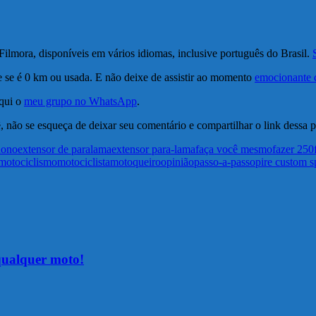
ilmora, disponíveis em vários idiomas, inclusive português do Brasil.
e se é 0 km ou usada. E não deixe de assistir ao momento
emocionante d
qui o
meu grupo no WhatsApp
.
, não se esqueça de deixar seu comentário e compartilhar o link dessa 
dono
extensor de paralama
extensor para-lama
faça você mesmo
fazer 250
motociclismo
motociclista
motoqueiro
opinião
passo-a-passo
pire custom s
qualquer moto!