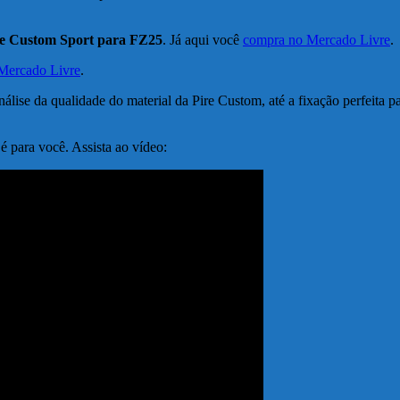
ire Custom Sport para FZ25
. Já aqui você
compra no Mercado Livre
.
 Mercado Livre
.
lise da qualidade do material da Pire Custom, até a fixação perfeita pa
é para você. Assista ao vídeo: