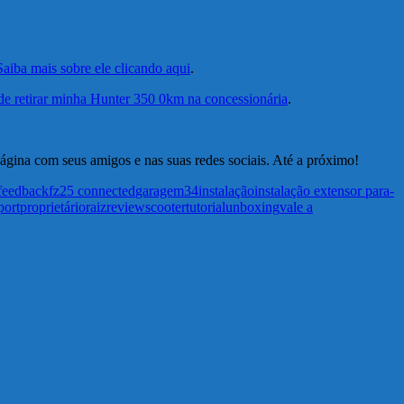
Saiba mais sobre ele clicando aqui
.
e retirar minha Hunter 350 0km na concessionária
.
página com seus amigos e nas suas redes sociais. Até a próximo!
feedback
fz25 connected
garagem34
instalação
instalação extensor para-
port
proprietário
raiz
review
scooter
tutorial
unboxing
vale a