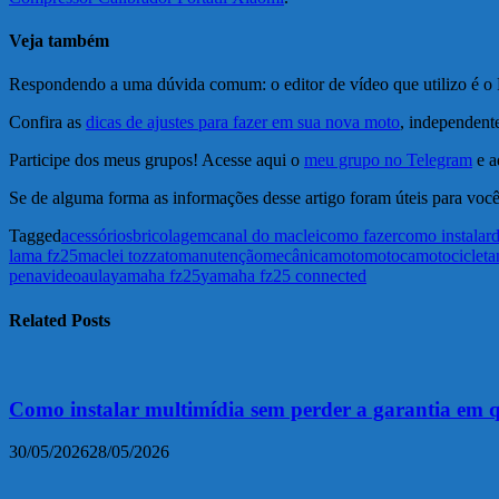
Veja também
Respondendo a uma dúvida comum: o editor de vídeo que utilizo é o F
Confira as
dicas de ajustes para fazer em sua nova moto
, independent
Participe dos meus grupos! Acesse aqui o
meu grupo no Telegram
e a
Se de alguma forma as informações desse artigo foram úteis para você
Tagged
acessórios
bricolagem
canal do maclei
como fazer
como instalar
lama fz25
maclei tozzato
manutenção
mecânica
moto
motoca
motocicleta
pena
videoaula
yamaha fz25
yamaha fz25 connected
Related Posts
Como instalar multimídia sem perder a garantia em 
30/05/2026
28/05/2026