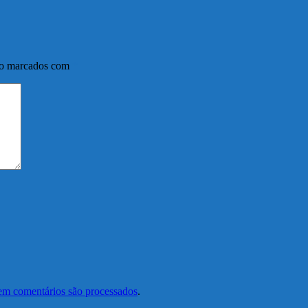
ão marcados com
*
em comentários são processados
.