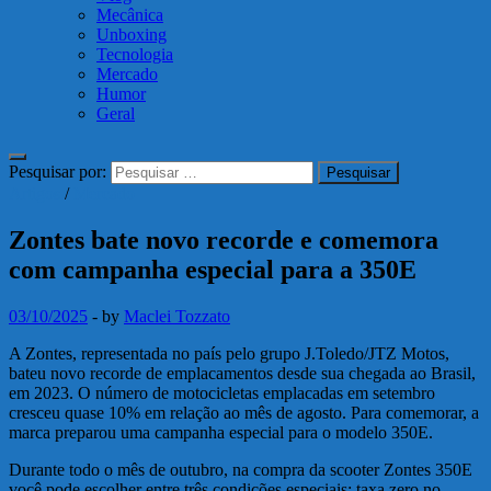
Mecânica
Unboxing
Tecnologia
Mercado
Humor
Geral
Pesquisar por:
Artigos
/
Mercado
Zontes bate novo recorde e comemora
com campanha especial para a 350E
03/10/2025
-
by
Maclei Tozzato
A Zontes, representada no país pelo grupo J.Toledo/JTZ Motos,
bateu novo recorde de emplacamentos desde sua chegada ao Brasil,
em 2023. O número de motocicletas emplacadas em setembro
cresceu quase 10% em relação ao mês de agosto. Para comemorar, a
marca preparou uma campanha especial para o modelo 350E.
Durante todo o mês de outubro, na compra da scooter Zontes 350E
você pode escolher entre três condições especiais: taxa zero no