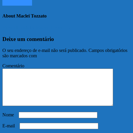
About Maclei Tozzato
View all posts by Maclei Tozzato →
Deixe um comentário
O seu endereço de e-mail não será publicado.
Campos obrigatórios
são marcados com
*
Comentário
*
Nome
*
E-mail
*