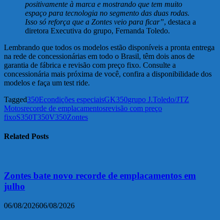
positivamente à marca e mostrando que tem muito
espaço para tecnologia no segmento das duas rodas.
Isso só reforça que a Zontes veio para ficar”
, destaca a
diretora Executiva do grupo, Fernanda Toledo.
Lembrando que todos os modelos estão disponíveis a pronta entrega
na rede de concessionárias em todo o Brasil, têm dois anos de
garantia de fábrica e revisão com preço fixo. Consulte a
concessionária mais próxima de você, confira a disponibilidade dos
modelos e faça um test ride.
Tagged
350E
condições especiais
GK350
grupo J.Toledo/JTZ
Motos
recorde de emplacamentos
revisão com preço
fixo
S350
T350
V350
Zontes
Related Posts
Zontes bate novo recorde de emplacamentos em
julho
06/08/2026
06/08/2026