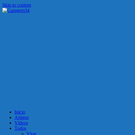
Skip to content
Garagem34
Motos, carros, tecnologia e muito mais!
Início
Artigos
Vídeos
Todos
Vlog