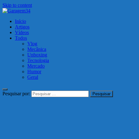
Skip to content
Garagem34
Início
Motos, carros, tecnologia e muito mais!
Artigos
Vídeos
Todos
Vlog
Mecânica
Unboxing
Tecnologia
Mercado
Humor
Geral
Pesquisar por: