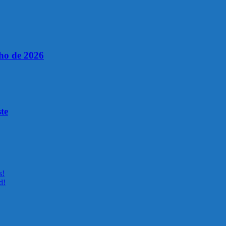
lho de 2026
te
s!
d!