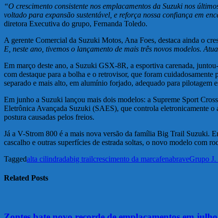
“O crescimento consistente nos emplacamentos da Suzuki nos últimos
voltado para expansão sustentável, e reforça nossa confiança em 
diretora Executiva do grupo, Fernanda Toledo.
A gerente Comercial da Suzuki Motos, Ana Foes, destaca ainda o cre
E, neste ano, tivemos o lançamento de mais três novos modelos. At
Em março deste ano, a Suzuki GSX-8R, a esportiva carenada, juntou
com destaque para a bolha e o retrovisor, que foram cuidadosamente p
separado e mais alto, em alumínio forjado, adequado para pilotagem e
Em junho a Suzuki lançou mais dois modelos: a Supreme Sport Cr
Eletrônica Avançada Suzuki (SAES), que controla eletronicamente o a
postura causadas pelos freios.
Já a V-Strom 800 é a mais nova versão da família Big Trail Suzuki. 
cascalho e outras superfícies de estrada soltas, o novo modelo com r
Tagged
alta cilindrada
big trail
crescimento da marca
fenabrave
Grupo J.
Related Posts
Zontes bate novo recorde de emplacamentos em julho