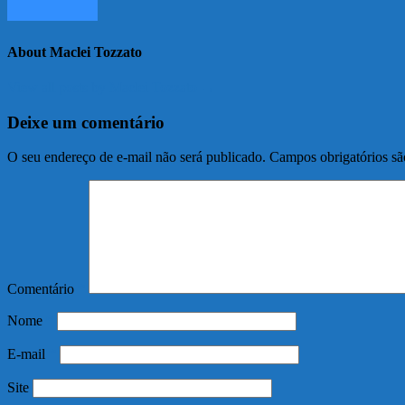
About Maclei Tozzato
View all posts by Maclei Tozzato →
Deixe um comentário
O seu endereço de e-mail não será publicado.
Campos obrigatórios s
Comentário
*
Nome
*
E-mail
*
Site