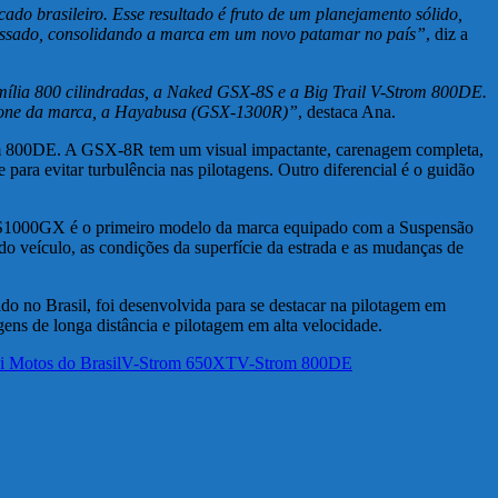
o brasileiro. Esse resultado é fruto de um planejamento sólido,
passado, consolidando a marca em um novo patamar no país”
, diz a
ília 800 cilindradas, a Naked GSX-8S e a Big Trail V-Strom 800DE.
 ícone da marca, a Hayabusa (GSX-1300R)”
, destaca Ana.
rom 800DE. A GSX-8R tem um visual impactante, carenagem completa,
ara evitar turbulência nas pilotagens. Outro diferencial é o guidão
S1000GX é o primeiro modelo da marca equipado com a Suspensão
 veículo, as condições da superfície da estrada e as mudanças de
o no Brasil, foi desenvolvida para se destacar na pilotagem em
ens de longa distância e pilotagem em alta velocidade.
i Motos do Brasil
V-Strom 650XT
V-Strom 800DE