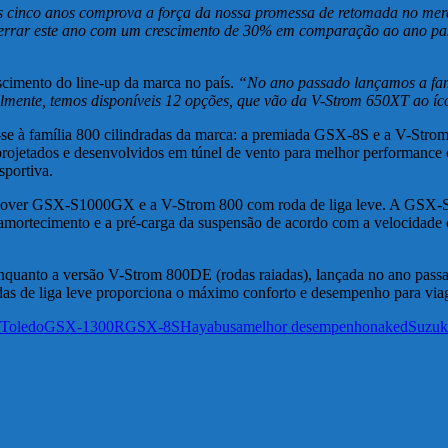
 cinco anos comprova a força da nossa promessa de retomada no mercad
encerrar este ano com um crescimento de 30% em comparação ao ano 
scimento do line-up da marca no país.
“No ano passado lançamos a fam
ualmente, temos disponíveis 12 opções, que vão da V-Strom 650XT ao
-se à família 800 cilindradas da marca: a premiada GSX-8S e a V-St
rojetados e desenvolvidos em túnel de vento para melhor performance e p
sportiva.
ossover GSX-S1000GX e a V-Strom 800 com roda de liga leve. A GSX-
mortecimento e a pré-carga da suspensão de acordo com a velocidade do
Enquanto a versão V-Strom 800DE (rodas raiadas), lançada no ano passad
odas de liga leve proporciona o máximo conforto e desempenho para viag
 Toledo
GSX-1300R
GSX-8S
Hayabusa
melhor desempenho
naked
Suzuk