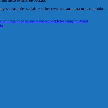
 um disco externo de backup.
igos e nas redes sociais, e se inscrever no canal para mais conteúdos
xterno
faça você mesmo
fazer
feedback
fotos
garagem34
hard
ão