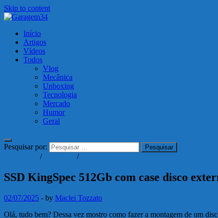
Skip to content
Garagem34
Início
Motos, carros, tecnologia e muito mais!
Artigos
Vídeos
Todos
Vlog
Mecânica
Unboxing
Tecnologia
Mercado
Humor
Geral
Pesquisar por:
Tecnologia
/
Unboxing
/
Vídeos
SSD KingSpec 512Gb com case disco exte
02/07/2025
-
by
Maclei Tozzato
Olá, tudo bem? Dessa vez mostro como fazer a montagem de um disc