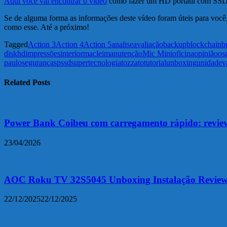
Aqui você vai encontrar o vídeo
como fazer um HD portátil com SSD 
Se de alguma forma as informações deste vídeo foram úteis para você, 
como esse. Até a próximo!
Tagged
Action 3
Action 4
Action 5
analise
avaliação
backup
blockchain
b
disk
hd
impressões
interior
maclei
manutenção
Mic Mini
oficina
opinião
os
paulo
segurança
sp
ssd
super
tecnologia
tozzato
tutorial
unboxing
unidade
v
Related Posts
Power Bank Coibeu com carregamento rápido: revie
23/04/2026
AOC Roku TV 32S5045 Unboxing Instalação Review
22/12/2025
22/12/2025