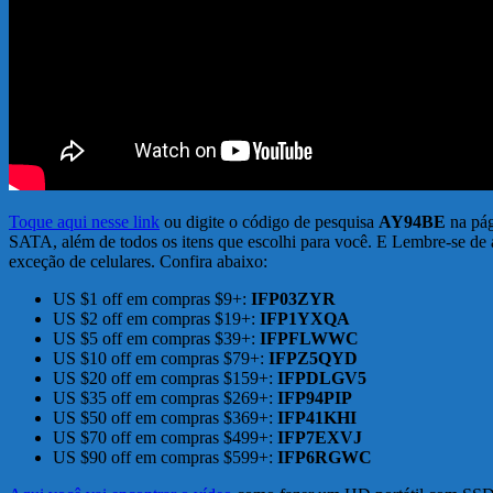
Toque aqui nesse link
ou digite o código de pesquisa
AY94BE
na pág
SATA, além de todos os itens que escolhi para você. E Lembre-se de 
exceção de celulares. Confira abaixo:
US $1 off em compras $9+:
IFP03ZYR
US $2 off em compras $19+:
IFP1YXQA
US $5 off em compras $39+:
IFPFLWWC
US $10 off em compras $79+:
IFPZ5QYD
US $20 off em compras $159+:
IFPDLGV5
US $35 off em compras $269+:
IFP94PIP
US $50 off em compras $369+:
IFP41KHI
US $70 off em compras $499+:
IFP7EXVJ
US $90 off em compras $599+:
IFP6RGWC