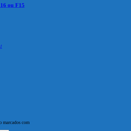
16 ou F15
s!
ão marcados com
*