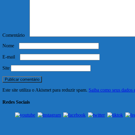
Comentário
*
Nome
*
E-mail
*
Site
Este site utiliza o Akismet para reduzir spam.
Saiba como seus dados 
Redes Sociais