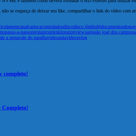
NVME e também como deverá formatar o HD externo para utilizar em
não se esqueça de deixar seu like, compartilhar o link do vídeo com am
ricolagem
canal
carioca
como
dados
disco
disco rígido
dji
documentos
dono
e
mo
passo-a-passo
presta
proprietário
raiz
review
sanja
são josé dos campos
s
ale a pena
vale do paraíba
videoaula
vídeos
vlog
w completo!
 Completo!