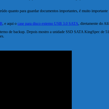
údo quanto para guardar documentos importantes, é muito importante 
TB
, e aqui o
case para disco externo USB 3.0 SATA
, diretamente do Al
 externo de backup. Depois mostro a unidade SSD SATA KingSpec de 5
es.