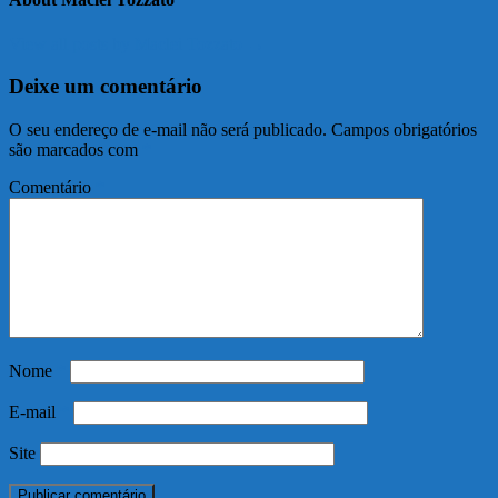
View all posts by Maclei Tozzato →
Deixe um comentário
O seu endereço de e-mail não será publicado.
Campos obrigatórios
são marcados com
*
Comentário
*
Nome
*
E-mail
*
Site