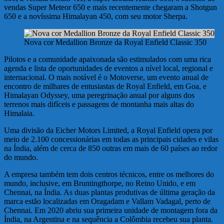
vendas Super Meteor 650 e mais recentemente chegaram a Shotgun
650 e a novíssima Himalayan 450, com seu motor Sherpa.
Nova cor Medallion Bronze da Royal Enfield Classic 350
Pilotos e a comunidade apaixonada são estimulados com uma rica
agenda e lista de oportunidades de eventos a nível local, regional e
internacional. O mais notável é o Motoverse, um evento anual de
encontro de milhares de entusiastas de Royal Enfield, em Goa, e
Himalayan Odyssey, uma peregrinação anual por alguns dos
terrenos mais difíceis e passagens de montanha mais altas do
Himalaia.
Uma divisão da Eicher Motors Limited, a Royal Enfield opera por
meio de 2.100 concessionárias em todas as principais cidades e vilas
na Índia, além de cerca de 850 outras em mais de 60 países ao redor
do mundo.
A empresa também tem dois centros técnicos, entre os melhores do
mundo, inclusive, em Bruntingthorpe, no Reino Unido, e em
Chennai, na Índia. As duas plantas produtivas de última geração da
marca estão localizadas em Oragadam e Vallam Vadagal, perto de
Chennai. Em 2020 abriu sua primeira unidade de montagem fora da
Índia, na Argentina e na sequência a Colômbia recebeu sua planta.