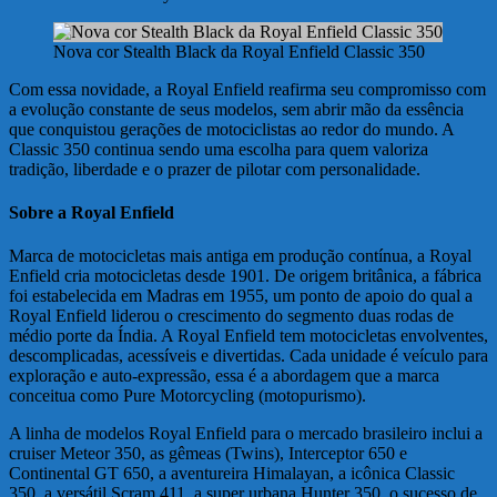
Nova cor Stealth Black da Royal Enfield Classic 350
Com essa novidade, a Royal Enfield reafirma seu compromisso com
a evolução constante de seus modelos, sem abrir mão da essência
que conquistou gerações de motociclistas ao redor do mundo. A
Classic 350 continua sendo uma escolha para quem valoriza
tradição, liberdade e o prazer de pilotar com personalidade.
Sobre a Royal Enfield
Marca de motocicletas mais antiga em produção contínua, a Royal
Enfield cria motocicletas desde 1901. De origem britânica, a fábrica
foi estabelecida em Madras em 1955, um ponto de apoio do qual a
Royal Enfield liderou o crescimento do segmento duas rodas de
médio porte da Índia. A Royal Enfield tem motocicletas envolventes,
descomplicadas, acessíveis e divertidas. Cada unidade é veículo para
exploração e auto-expressão, essa é a abordagem que a marca
conceitua como Pure Motorcycling (motopurismo).
A linha de modelos Royal Enfield para o mercado brasileiro inclui a
cruiser Meteor 350, as gêmeas (Twins), Interceptor 650 e
Continental GT 650, a aventureira Himalayan, a icônica Classic
350, a versátil Scram 411, a super urbana Hunter 350, o sucesso de