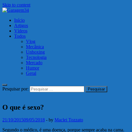
Skip to content
Garagem34
Início
Motos, carros, tecnologia e muito mais!
Artigos
Vídeos
Todos
Vlog
Mecânica
Unboxing
Tecnologia
Mercado
Humor
Geral
Pesquisar por:
Humor
O que é sexo?
21/10/2015
09/05/2018
-
by
Maclei Tozzato
Segundo o médico, é uma doença, porque sempre acaba na cama.