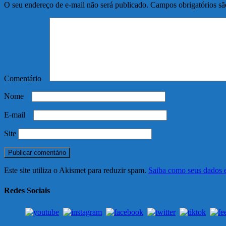
O seu endereço de e-mail não será publicado.
Campos obrigatórios s
Comentário
*
Nome
*
E-mail
*
Site
Este site utiliza o Akismet para reduzir spam.
Saiba como seus dados 
Redes Sociais