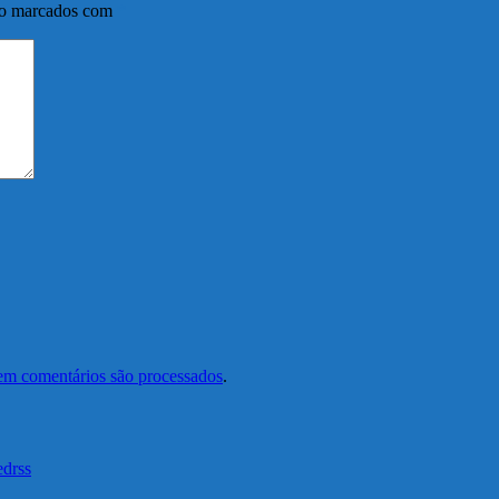
ão marcados com
*
em comentários são processados
.