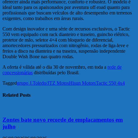
oferecer ainda mais performance, conforto e robustez. O modelo é
ideal tanto para os apaixonados por aventura off-road quanto para
profissionais que buscam veículos de alto desempenho em terrenos
exigentes, como trabalhos em áreas rurais.
Com design inovador e uma série de recursos exclusivos, o Tactic
550 vem equipado com rack dianteiro e traseiro, guincho elétrico,
protetor de mão, seletor 4×4 com bloqueio de diferencial,
amortecedores pressurizados com nitrogênio, rodas de liga-leve e
freios a disco na dianteira e na traseira, suspensão independente
Double Wish Bone nas quatro rodas.
A oferta é válida até o dia 30 de novembro, em toda a
rede de
concessionárias
distribuídas pelo Brasil.
Tagged
grupo J.Toledo/JTZ Motos
Hisun Motors
Tactic 550 4x4
Related Posts
Zontes bate novo recorde de emplacamentos em
julho