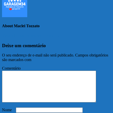
About Maclei Tozzato
View all posts by Maclei Tozzato →
Deixe um comentário
O seu endereço de e-mail não será publicado.
Campos obrigatórios
são marcados com
*
Comentário
*
Nome
*