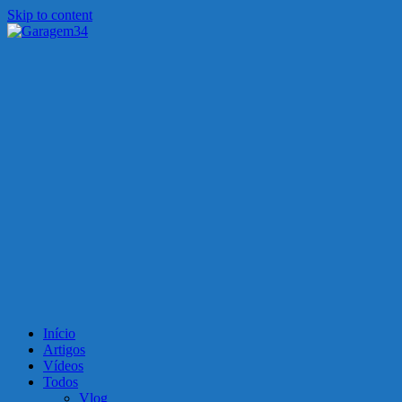
Skip to content
Garagem34
Motos, carros, tecnologia e muito mais!
Início
Artigos
Vídeos
Todos
Vlog