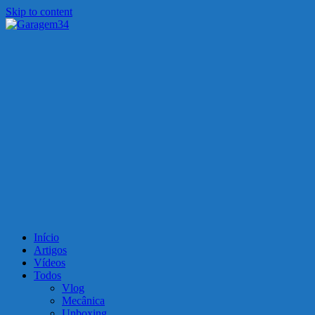
Skip to content
Garagem34
Motos, carros, tecnologia e muito mais!
Início
Artigos
Vídeos
Todos
Vlog
Mecânica
Unboxing