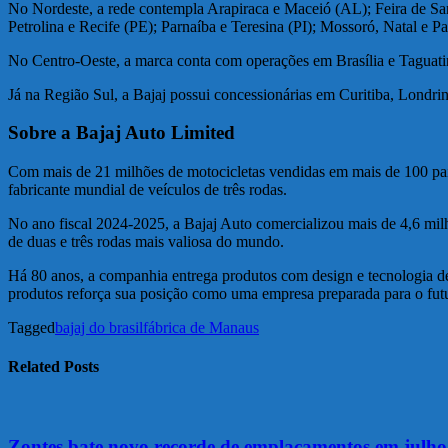
No Nordeste, a rede contempla Arapiraca e Maceió (AL); Feira de San
Petrolina e Recife (PE); Parnaíba e Teresina (PI); Mossoró, Natal e 
No Centro-Oeste, a marca conta com operações em Brasília e Taguat
Já na Região Sul, a Bajaj possui concessionárias em Curitiba, Londri
Sobre a Bajaj Auto Limited
Com mais de 21 milhões de motocicletas vendidas em mais de 100 paí
fabricante mundial de veículos de três rodas.
No ano fiscal 2024-2025, a Bajaj Auto comercializou mais de 4,6 mil
de duas e três rodas mais valiosa do mundo.
Há 80 anos, a companhia entrega produtos com design e tecnologia 
produtos reforça sua posição como uma empresa preparada para o fut
Tagged
bajaj do brasil
fábrica de Manaus
Related Posts
Zontes bate novo recorde de emplacamentos em julho