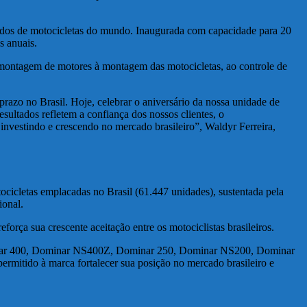
rcados de motocicletas do mundo. Inaugurada com capacidade para 20
s anuais.
da montagem de motores à montagem das motocicletas, ao controle de
prazo no Brasil. Hoje, celebrar o aniversário da nossa unidade de
ultados refletem a confiança dos nossos clientes, o
nvestindo e crescendo no mercado brasileiro”, Waldyr Ferreira,
icletas emplacadas no Brasil (61.447 unidades), sustentada pela
ional.
orça sua crescente aceitação entre os motociclistas brasileiros.
Dominar 400, Dominar NS400Z, Dominar 250, Dominar NS200, Dominar
rmitido à marca fortalecer sua posição no mercado brasileiro e