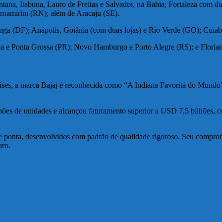
tana, Itabuna, Lauro de Freitas e Salvador, na Bahia; Fortaleza com d
Parnamirim (RN); além de Aracaju (SE).
inga (DF); Anápolis, Goiânia (com duas lojas) e Rio Verde (GO); Cu
na e Ponta Grossa (PR); Novo Hamburgo e Porto Alegre (RS); e Florianópo
ses, a marca Bajaj é reconhecida como “A Indiana Favorita do Mundo”.
hões de unidades e alcançou faturamento superior a USD 7,5 bilhões, c
de ponta, desenvolvidos com padrão de qualidade rigoroso. Seu compr
uro.