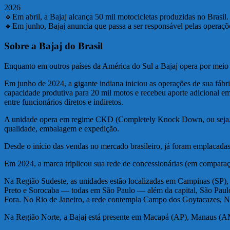
2026
🔹Em abril, a Bajaj alcança 50 mil motocicletas produzidas no Brasil.
🔹Em junho, Bajaj anuncia que passa a ser responsável pelas operaç
Sobre a Bajaj do Brasil
Enquanto em outros países da América do Sul a Bajaj opera por meio 
Em junho de 2024, a gigante indiana iniciou as operações de sua fábri
capacidade produtiva para 20 mil motos e recebeu aporte adicional em
entre funcionários diretos e indiretos.
A unidade opera em regime CKD (Completely Knock Down, ou seja, co
qualidade, embalagem e expedição.
Desde o início das vendas no mercado brasileiro, já foram emplacada
Em 2024, a marca triplicou sua rede de concessionárias (em compara
Na Região Sudeste, as unidades estão localizadas em Campinas (SP), 
Preto e Sorocaba — todas em São Paulo — além da capital, São Paulo,
Fora. No Rio de Janeiro, a rede contempla Campo dos Goytacazes, Nite
Na Região Norte, a Bajaj está presente em Macapá (AP), Manaus (AM