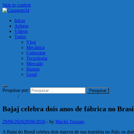
Skip to content
Garagem34
Início
Motos, carros, tecnologia e muito mais!
Artigos
Vídeos
Todos
Vlog
Mecânica
Unboxing
Tecnologia
Mercado
Humor
Geral
Pesquisar por:
Artigos
/
Mercado
Bajaj celebra dois anos de fábrica no Bras
29/06/2026
29/06/2026
-
by
Maclei Tozzato
A Bajaj do Brasil celebra dois marcos de sua trajetória no País: os 