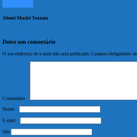
About Maclei Tozzato
View all posts by Maclei Tozzato →
Deixe um comentário
O seu endereço de e-mail não será publicado.
Campos obrigatórios s
Comentário
*
Nome
*
E-mail
*
Site