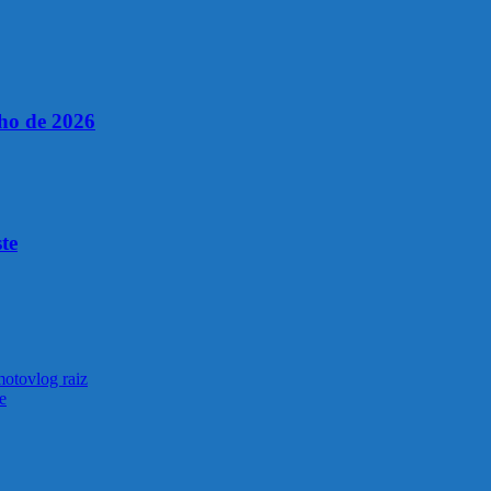
lho de 2026
te
otovlog raiz
e