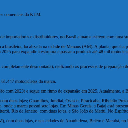
ões comerciais da KTM.
de importadores e distribuidores, no Brasil a marca estreou com uma s
ca brasileira, localizada na cidade de Manaus (AM). A planta, que é a 
 2025 para expandir a estrutura e passar a produzir até 48 mil motocic
mpletamente desmontada), realizando os processos de preparação de 
s 61.447 motocicletas da marca.
ção com 2023) e segue em ritmo de expansão em 2025. Atualmente, a Ba
com duas lojas; Guarulhos, Jundiaí, Osasco, Piracicaba, Ribeirão Pre
 onde a marca possui sete lojas. Em Minas Gerais, a Bajaj está presen
rói, Rio de Janeiro, com duas lojas, e São João de Meriti. No Espírito 
), com duas lojas, e nas cidades de Ananindeua, Belém e Marabá, no 