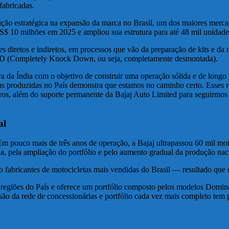
fabricadas.
osição estratégica na expansão da marca no Brasil, um dos maiores me
S$ 10 milhões em 2025 e ampliou sua estrutura para até 48 mil unidade
es diretos e indiretos, em processos que vão da preparação de kits e 
KD (Completely Knock Down, ou seja, completamente desmontada).
a da Índia com o objetivo de construir uma operação sólida e de longo 
 produzidas no País demonstra que estamos no caminho certo. Esses res
os, além do suporte permanente da Bajaj Auto Limited para seguirmos i
al
pouco mais de três anos de operação, a Bajaj ultrapassou 60 mil motoc
a, pela ampliação do portfólio e pelo aumento gradual da produção nac
fabricantes de motocicletas mais vendidas do Brasil — resultado que ref
 as regiões do País e oferece um portfólio composto pelos modelos 
 da rede de concessionárias e portfólio cada vez mais completo tem pe