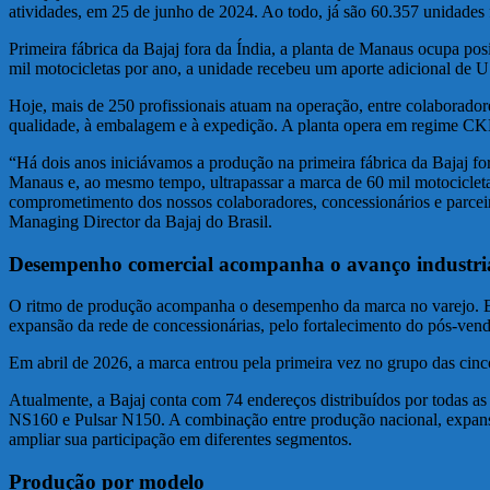
atividades, em 25 de junho de 2024. Ao todo, já são 60.357 unidades 
Primeira fábrica da Bajaj fora da Índia, a planta de Manaus ocupa p
mil motocicletas por ano, a unidade recebeu um aporte adicional de U
Hoje, mais de 250 profissionais atuam na operação, entre colaborador
qualidade, à embalagem e à expedição. A planta opera em regime C
“Há dois anos iniciávamos a produção na primeira fábrica da Bajaj for
Manaus e, ao mesmo tempo, ultrapassar a marca de 60 mil motocicletas
comprometimento dos nossos colaboradores, concessionários e parceir
Managing Director da Bajaj do Brasil.
Desempenho comercial acompanha o avanço industri
O ritmo de produção acompanha o desempenho da marca no varejo. Em 
expansão da rede de concessionárias, pelo fortalecimento do pós-vend
Em abril de 2026, a marca entrou pela primeira vez no grupo das cinco 
Atualmente, a Bajaj conta com 74 endereços distribuídos por todas
NS160 e Pulsar N150. A combinação entre produção nacional, expansão
ampliar sua participação em diferentes segmentos.
Produção por modelo