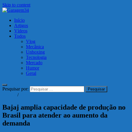
Skip to content
Garagem34
Início
Motos, carros, tecnologia e muito mais!
Artigos
Vídeos
Todos
Vlog
Mecânica
Unboxing
Tecnologia
Mercado
Humor
Geral
Pesquisar por:
Artigos
/
Mercado
Bajaj amplia capacidade de produção no
Brasil para atender ao aumento da
demanda