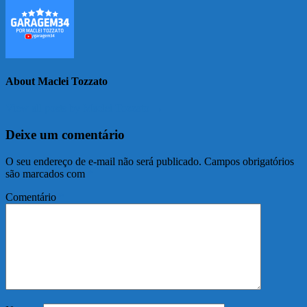
About Maclei Tozzato
View all posts by Maclei Tozzato →
Deixe um comentário
O seu endereço de e-mail não será publicado.
Campos obrigatórios
são marcados com
*
Comentário
*