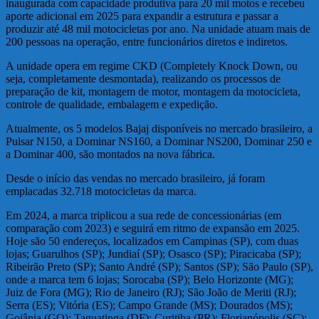
inaugurada com capacidade produtiva para 20 mil motos e recebeu
aporte adicional em 2025 para expandir a estrutura e passar a
produzir até 48 mil motocicletas por ano. Na unidade atuam mais de
200 pessoas na operação, entre funcionários diretos e indiretos.
A unidade opera em regime CKD (Completely Knock Down, ou
seja, completamente desmontada), realizando os processos de
preparação de kit, montagem de motor, montagem da motocicleta,
controle de qualidade, embalagem e expedição.
Atualmente, os 5 modelos Bajaj disponíveis no mercado brasileiro, a
Pulsar N150, a Dominar NS160, a Dominar NS200, Dominar 250 e
a Dominar 400, são montados na nova fábrica.
Desde o início das vendas no mercado brasileiro, já foram
emplacadas 32.718 motocicletas da marca.
Em 2024, a marca triplicou a sua rede de concessionárias (em
comparação com 2023) e seguirá em ritmo de expansão em 2025.
Hoje são 50 endereços, localizados em Campinas (SP), com duas
lojas; Guarulhos (SP); Jundiaí (SP); Osasco (SP); Piracicaba (SP);
Ribeirão Preto (SP); Santo André (SP); Santos (SP); São Paulo (SP),
onde a marca tem 6 lojas; Sorocaba (SP); Belo Horizonte (MG);
Juiz de Fora (MG); Rio de Janeiro (RJ); São João de Meriti (RJ);
Serra (ES); Vitória (ES); Campo Grande (MS); Dourados (MS);
Goiânia (GO); Taguatinga (DF); Curitiba (PR); Florianópolis (SC);