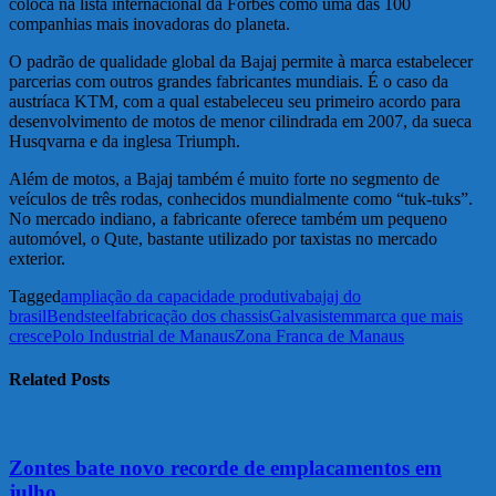
coloca na lista internacional da Forbes como uma das 100
companhias mais inovadoras do planeta.
O padrão de qualidade global da Bajaj permite à marca estabelecer
parcerias com outros grandes fabricantes mundiais. É o caso da
austríaca KTM, com a qual estabeleceu seu primeiro acordo para
desenvolvimento de motos de menor cilindrada em 2007, da sueca
Husqvarna e da inglesa Triumph.
Além de motos, a Bajaj também é muito forte no segmento de
veículos de três rodas, conhecidos mundialmente como “tuk-tuks”.
No mercado indiano, a fabricante oferece também um pequeno
automóvel, o Qute, bastante utilizado por taxistas no mercado
exterior.
Tagged
ampliação da capacidade produtiva
bajaj do
brasil
Bendsteel
fabricação dos chassis
Galvasistem
marca que mais
cresce
Polo Industrial de Manaus
Zona Franca de Manaus
Related Posts
Zontes bate novo recorde de emplacamentos em
julho