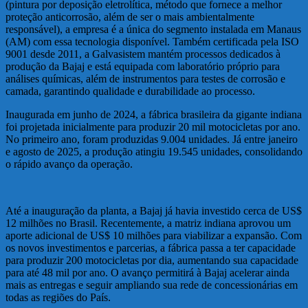
(pintura por deposição eletrolítica, método que fornece a melhor
proteção anticorrosão, além de ser o mais ambientalmente
responsável), a empresa é a única do segmento instalada em Manaus
(AM) com essa tecnologia disponível. Também certificada pela ISO
9001 desde 2011, a Galvasistem mantém processos dedicados à
produção da Bajaj e está equipada com laboratório próprio para
análises químicas, além de instrumentos para testes de corrosão e
camada, garantindo qualidade e durabilidade ao processo.
Inaugurada em junho de 2024, a fábrica brasileira da gigante indiana
foi projetada inicialmente para produzir 20 mil motocicletas por ano.
No primeiro ano, foram produzidas 9.004 unidades. Já entre janeiro
e agosto de 2025, a produção atingiu 19.545 unidades, consolidando
o rápido avanço da operação.
Até a inauguração da planta, a Bajaj já havia investido cerca de US$
12 milhões no Brasil. Recentemente, a matriz indiana aprovou um
aporte adicional de US$ 10 milhões para viabilizar a expansão. Com
os novos investimentos e parcerias, a fábrica passa a ter capacidade
para produzir 200 motocicletas por dia, aumentando sua capacidade
para até 48 mil por ano. O avanço permitirá à Bajaj acelerar ainda
mais as entregas e seguir ampliando sua rede de concessionárias em
todas as regiões do País.