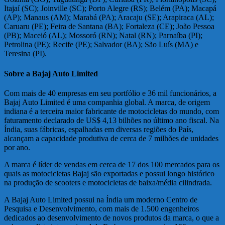
Itajaí (SC); Joinville (SC); Porto Alegre (RS); Belém (PA); Macapá
(AP); Manaus (AM); Marabá (PA); Aracaju (SE); Arapiraca (AL);
Caruaru (PE); Feira de Santana (BA); Fortaleza (CE); João Pessoa
(PB); Maceió (AL); Mossoró (RN); Natal (RN); Parnaíba (PI);
Petrolina (PE); Recife (PE); Salvador (BA); São Luís (MA) e
Teresina (PI).
Sobre a Bajaj Auto Limited
Com mais de 40 empresas em seu portfólio e 36 mil funcionários, a
Bajaj Auto Limited é uma companhia global. A marca, de origem
indiana é a terceira maior fabricante de motocicletas do mundo, com
faturamento declarado de US$ 4,13 bilhões no último ano fiscal. Na
Índia, suas fábricas, espalhadas em diversas regiões do País,
alcançam a capacidade produtiva de cerca de 7 milhões de unidades
por ano.
A marca é líder de vendas em cerca de 17 dos 100 mercados para os
quais as motocicletas Bajaj são exportadas e possui longo histórico
na produção de scooters e motocicletas de baixa/média cilindrada.
A Bajaj Auto Limited possui na Índia um moderno Centro de
Pesquisa e Desenvolvimento, com mais de 1.500 engenheiros
dedicados ao desenvolvimento de novos produtos da marca, o que a