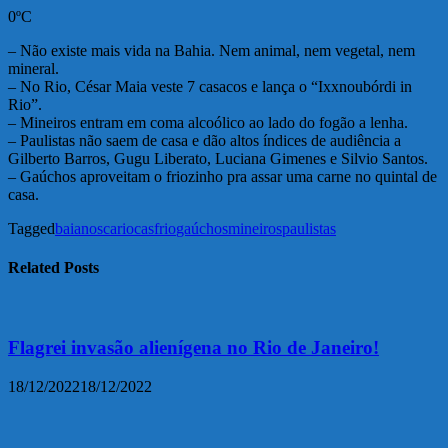
0ºC
– Não existe mais vida na Bahia. Nem animal, nem vegetal, nem
mineral.
– No Rio, César Maia veste 7 casacos e lança o “Ixxnoubórdi in
Rio”.
– Mineiros entram em coma alcoólico ao lado do fogão a lenha.
– Paulistas não saem de casa e dão altos índices de audiência a
Gilberto Barros, Gugu Liberato, Luciana Gimenes e Silvio Santos.
– Gaúchos aproveitam o friozinho pra assar uma carne no quintal de
casa.
Tagged
baianos
cariocas
frio
gaúchos
mineiros
paulistas
Related Posts
Flagrei invasão alienígena no Rio de Janeiro!
18/12/2022
18/12/2022