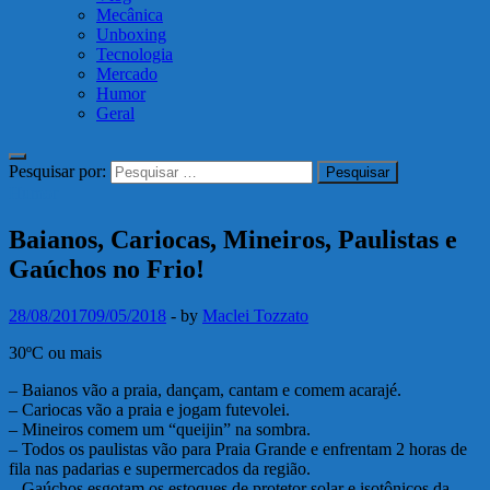
Mecânica
Unboxing
Tecnologia
Mercado
Humor
Geral
Pesquisar por:
Humor
Baianos, Cariocas, Mineiros, Paulistas e
Gaúchos no Frio!
28/08/2017
09/05/2018
-
by
Maclei Tozzato
30ºC ou mais
– Baianos vão a praia, dançam, cantam e comem acarajé.
– Cariocas vão a praia e jogam futevolei.
– Mineiros comem um “queijin” na sombra.
– Todos os paulistas vão para Praia Grande e enfrentam 2 horas de
fila nas padarias e supermercados da região.
– Gaúchos esgotam os estoques de protetor solar e isotônicos da