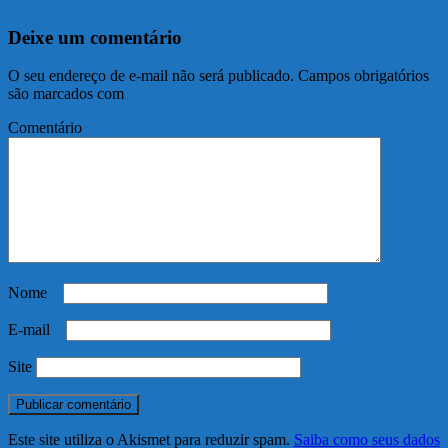
Deixe um comentário
O seu endereço de e-mail não será publicado.
Campos obrigatórios
são marcados com
*
Comentário
*
Nome
*
E-mail
*
Site
Este site utiliza o Akismet para reduzir spam.
Saiba como seus dados