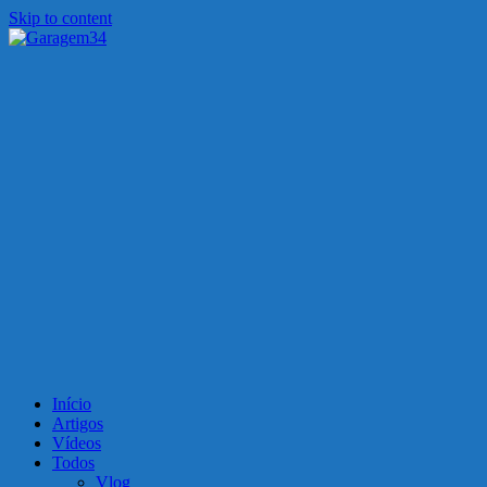
Skip to content
Garagem34
Motos, carros, tecnologia e muito mais!
Início
Artigos
Vídeos
Todos
Vlog