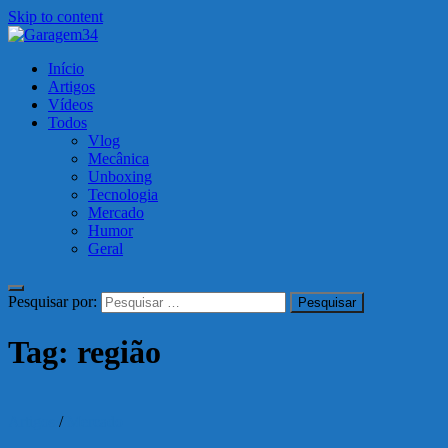
Skip to content
Garagem34
Início
Motos, carros, tecnologia e muito mais!
Artigos
Vídeos
Todos
Vlog
Mecânica
Unboxing
Tecnologia
Mercado
Humor
Geral
Pesquisar por:
Tag:
região
Artigos
/
Mercado