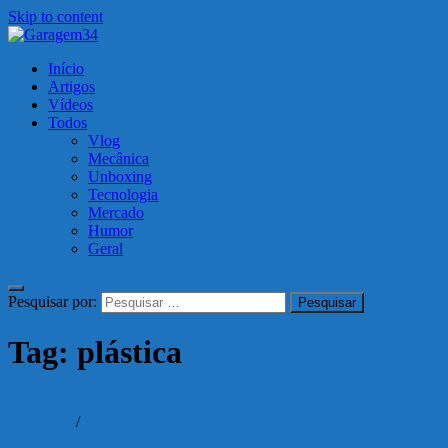
Skip to content
Garagem34
Início
Motos, carros, tecnologia e muito mais!
Artigos
Vídeos
Todos
Vlog
Mecânica
Unboxing
Tecnologia
Mercado
Humor
Geral
Pesquisar por:
Tag:
plástica
Unboxing
/
Vídeos