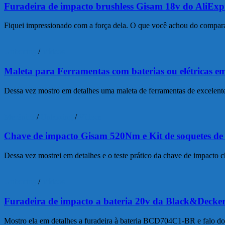
Furadeira de impacto brushless Gisam 18v do AliExp
Fiquei impressionado com a força dela. O que você achou do compar
Unboxing
/
Vídeos
Maleta para Ferramentas com baterias ou elétricas em
Dessa vez mostro em detalhes uma maleta de ferramentas de excelente q
Mecânica
/
Unboxing
/
Vídeos
Chave de impacto Gisam 520Nm e Kit de soquetes de
Dessa vez mostrei em detalhes e o teste prático da chave de impacto c
Unboxing
/
Vídeos
Furadeira de impacto a bateria 20v da Black&Decker
Mostro ela em detalhes a furadeira à bateria BCD704C1-BR e falo dos