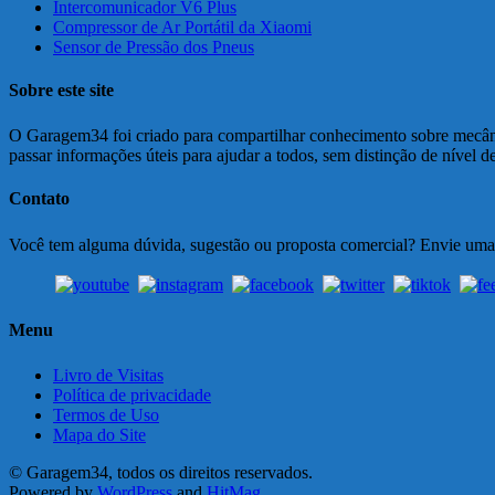
Intercomunicador V6 Plus
Compressor de Ar Portátil da Xiaomi
Sensor de Pressão dos Pneus
Sobre este site
O Garagem34 foi criado para compartilhar conhecimento sobre mecânic
passar informações úteis para ajudar a todos, sem distinção de nível 
Contato
Você tem alguma dúvida, sugestão ou proposta comercial? Envie um
Menu
Livro de Visitas
Política de privacidade
Termos de Uso
Mapa do Site
© Garagem34, todos os direitos reservados.
Powered by
WordPress
and
HitMag
.