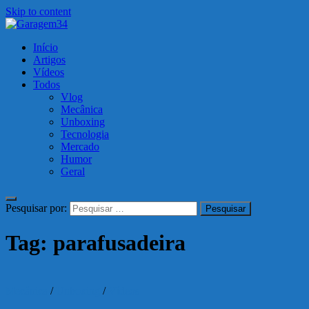
Skip to content
Garagem34
Início
Motos, carros, tecnologia e muito mais!
Artigos
Vídeos
Todos
Vlog
Mecânica
Unboxing
Tecnologia
Mercado
Humor
Geral
Pesquisar por:
Tag:
parafusadeira
Mecânica
/
Unboxing
/
Vídeos