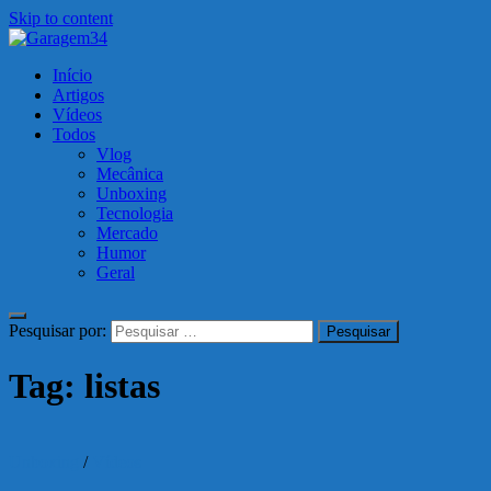
Skip to content
Garagem34
Início
Motos, carros, tecnologia e muito mais!
Artigos
Vídeos
Todos
Vlog
Mecânica
Unboxing
Tecnologia
Mercado
Humor
Geral
Pesquisar por:
Tag:
listas
Unboxing
/
Vídeos