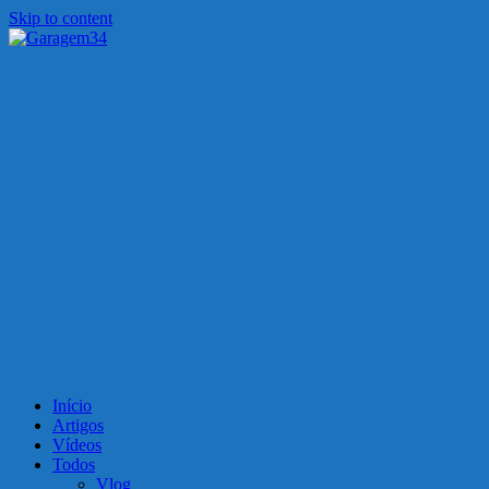
Skip to content
Garagem34
Motos, carros, tecnologia e muito mais!
Início
Artigos
Vídeos
Todos
Vlog