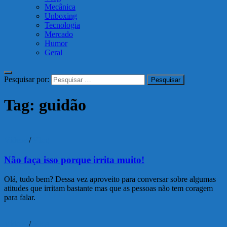
Mecânica
Unboxing
Tecnologia
Mercado
Humor
Geral
Pesquisar por:
Tag:
guidão
Vídeos
/
Vlog
Não faça isso porque irrita muito!
Olá, tudo bem? Dessa vez aproveito para conversar sobre algumas
atitudes que irritam bastante mas que as pessoas não tem coragem
para falar.
Vídeos
/
Vlog