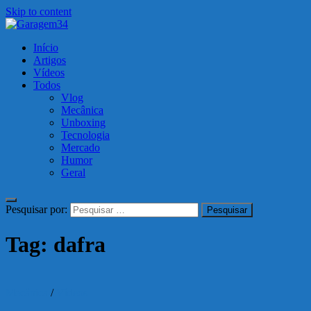
Skip to content
Garagem34
Início
Motos, carros, tecnologia e muito mais!
Artigos
Vídeos
Todos
Vlog
Mecânica
Unboxing
Tecnologia
Mercado
Humor
Geral
Pesquisar por:
Tag:
dafra
Mecânica
/
Vídeos