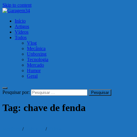
Skip to content
Garagem34
Início
Motos, carros, tecnologia e muito mais!
Artigos
Vídeos
Todos
Vlog
Mecânica
Unboxing
Tecnologia
Mercado
Humor
Geral
Pesquisar por:
Tag:
chave de fenda
Mecânica
/
Unboxing
/
Vídeos