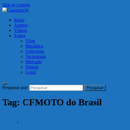
Skip to content
Garagem34
Início
Motos, carros, tecnologia e muito mais!
Artigos
Vídeos
Todos
Vlog
Mecânica
Unboxing
Tecnologia
Mercado
Humor
Geral
Pesquisar por:
Tag:
CFMOTO do Brasil
Artigos
/
Mercado