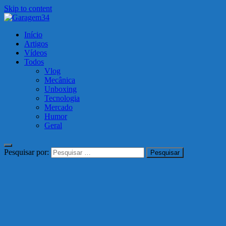
Skip to content
Garagem34
Início
Motos, carros, tecnologia e muito mais!
Artigos
Vídeos
Todos
Vlog
Mecânica
Unboxing
Tecnologia
Mercado
Humor
Geral
Pesquisar por: