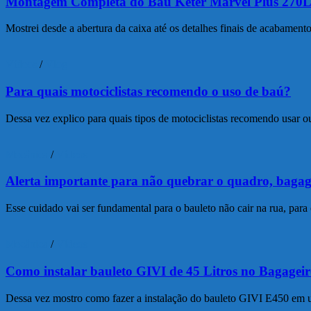
Montagem Completa do Baú Keter Marvel Plus 270L
Mostrei desde a abertura da caixa até os detalhes finais de acabament
Vídeos
/
Vlog
Para quais motociclistas recomendo o uso de baú?
Dessa vez explico para quais tipos de motociclistas recomendo usar 
Mecânica
/
Vídeos
Alerta importante para não quebrar o quadro, bagag
Esse cuidado vai ser fundamental para o bauleto não cair na rua, para
Mecânica
/
Vídeos
Como instalar bauleto GIVI de 45 Litros no Bagagei
Dessa vez mostro como fazer a instalação do bauleto GIVI E450 em u