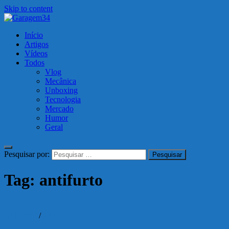
Skip to content
Garagem34
Início
Motos, carros, tecnologia e muito mais!
Artigos
Vídeos
Todos
Vlog
Mecânica
Unboxing
Tecnologia
Mercado
Humor
Geral
Pesquisar por:
Tag:
antifurto
Unboxing
/
Vídeos