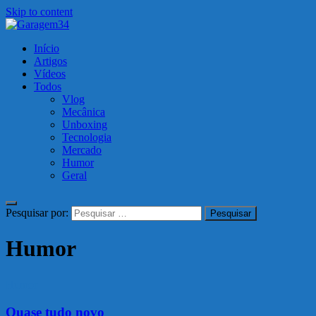
Skip to content
Garagem34
Início
Motos, carros, tecnologia e muito mais!
Artigos
Vídeos
Todos
Vlog
Mecânica
Unboxing
Tecnologia
Mercado
Humor
Geral
Pesquisar por:
Humor
Humor
Quase tudo novo