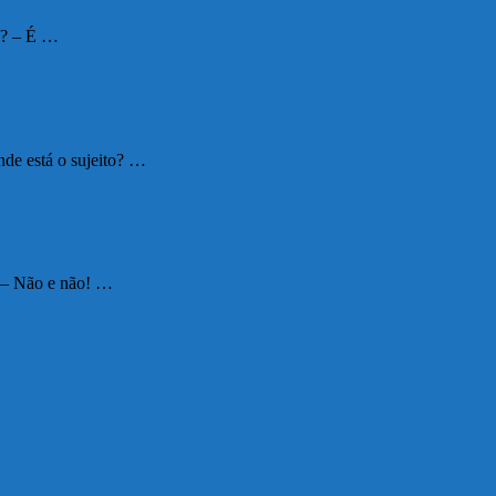
va? – É …
nde está o sujeito? …
 – Não e não! …