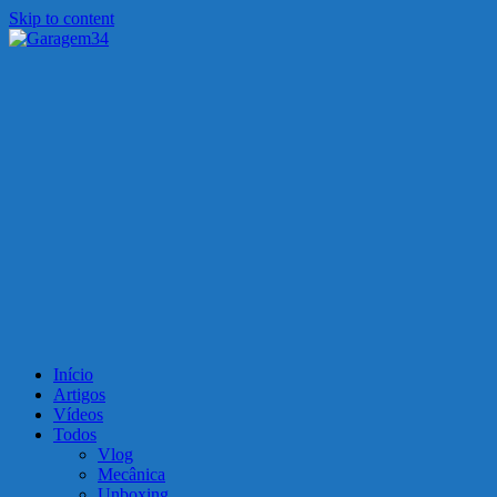
Skip to content
Garagem34
Motos, carros, tecnologia e muito mais!
Início
Artigos
Vídeos
Todos
Vlog
Mecânica
Unboxing